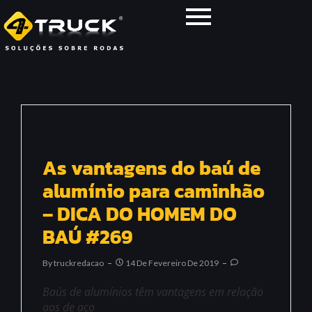
As vantagens do baú de
alumínio para caminhão
– DICA DO HOMEM DO
BAÚ #269
By
Truckredacao
14 De Fevereiro De 2019
Baús de alumínios têm vantagens em relação
aos de aço