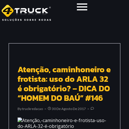
Atenção, caminhoneiro e
frotista: uso do ARLA 32
é obrigatório? – DICA DO
“HOMEM DO BAÚ” #146
By
Truckredacao
30 De Agosto De 2017