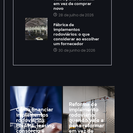
em vez de comprar
novo
28 de julho de 2026
Fábrica de
implementos
rodoviários: o que
considerar ao escolher
um fornecedor
30 de junho de 2026
Reforma de
Como financiar
implemento
implementos
rodoviário:
rodoviários:
quando vale a
FINAME, leasing,
pena reformar
consórcio e
em vez de