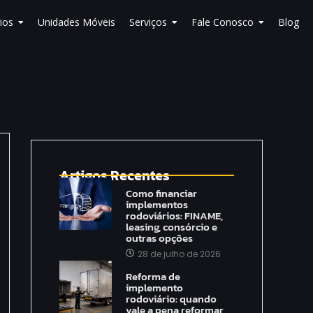
ios
Unidades Móveis
Serviços
Fale Conosco
Blog
Artigos Recentes
Como financiar
implementos
rodoviários: FINAME,
leasing, consórcio e
outras opções
28 de julho de 2026
Reforma de
implemento
rodoviário: quando
vale a pena reformar