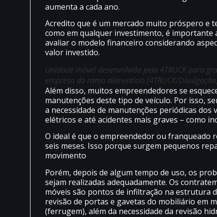
aumenta a cada ano.
Acredito que é um mercado muito próspero e t
como em qualquer investimento, é importante a
avaliar o modelo financeiro considerando aspe
valor investido.
Unidade móvel desenvolvida pela 4TRUCK para gr
empresa do ramo alimentício (4TRUCK/Divulgação
Além disso, muitos empreendedores se esquece
manutenções deste tipo de veículo. Por isso,
a necessidade de manutenções periódicas dos v
elétricos e até acidentes mais graves – como in
O ideal é que o empreendedor ou franqueado re
seis meses. Isso porque surgem pequenos repa
movimento
Porém, depois de algum tempo de uso, os prob
sejam realizadas adequadamente. Os contrat
móveis são pontos de infiltração na estrutura
revisão de portas e gavetas do mobiliário em 
(ferrugem), além da necessidade da revisão hidrá