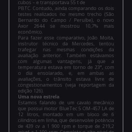
cubos – e transportava 55 t de
PBTC. Contudo, ainda comparando os dois
testes realizados no mesmo trecho (São
Bernardo do Campo / Peruíbe), o novo
Axor 2644 se mostrou 10,7% mais
econômico.
Para fazer esse comparativo, João Moita,
instrutor técnico da Mercedes, tentou
trafegar nas mesmas condições da
avaliação anterior. Também estávamos
com algumas vantagens, já que a
temperatura estava em torno de 23°, com
o dia ensolarado, e, em ambas as
avaliações, o trânsito estava livre de
congestionamentos (veja reportagem da
edição 126).
Uma nova estrela
Estamos falando de um cavalo mecânico
que possui motor BlueTec 5 OM-457 LA de
12 litros, montado em um bloco de 6
cilindros em linha, que desenvolve potência
de 439 cv a 1 900 rpm e torque de 219,2
mkgf a 1 100 rpm. Completa o alto nível de