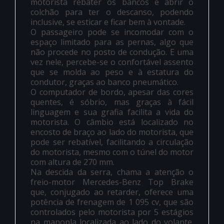
motorista rebater os bancos e abrir o
colchão para ter o descanso, podendo
inclusive, se esticar e ficar bem à vontade.
O passageiro pode se incomodar com o
espaço limitado para as pernas, algo que
não procede no posto de condução. E uma
vez nele, percebe-se o confortável assento
que se molda ao peso e à estatura do
condutor, graças ao banco pneumático.
O computador de bordo, apesar das cores
quentes, é sóbrio, mas graças à fácil
linguagem e sua grafia facilita a vida do
motorista. O câmbio está localizado no
encosto de braço ao lado do motorista, que
pode ser rebatível, facilitando a circulação
do motorista, mesmo com o túnel do motor
com altura de 270 mm.
Na descida da serra, chama a atenção o
freio-motor Mercedes-Benz Top Brake
que, conjugado ao retarder, oferece uma
potência de frenagem de 1 095 cv, que são
controlados pelo motorista por 5 estágios
na manopla localizada ao lado do volante.