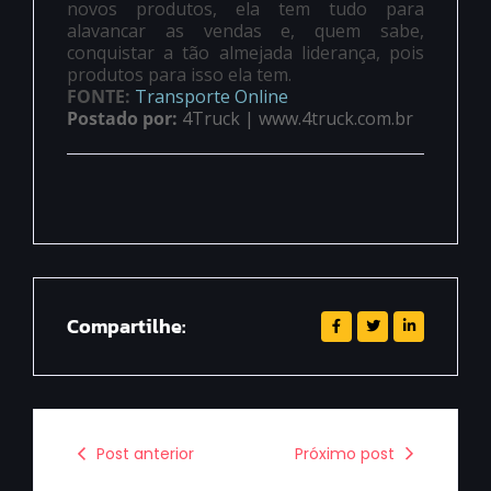
novos produtos, ela tem tudo para
alavancar as vendas e, quem sabe,
conquistar a tão almejada liderança, pois
produtos para isso ela tem.
FONTE:
Transporte Online
Postado por:
4Truck | www.4truck.com.br
Compartilhe:
Post anterior
Próximo post