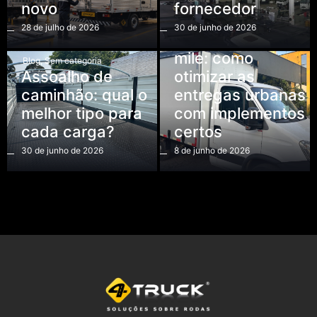
novo
fornecedor
Implementos Rodoviários
28 de julho de 2026
30 de junho de 2026
Logística last
mile: como
Blog
,
Sem categoria
Assoalho de
otimizar as
caminhão: qual o
entregas urbanas
melhor tipo para
com implementos
cada carga?
certos
30 de junho de 2026
8 de junho de 2026