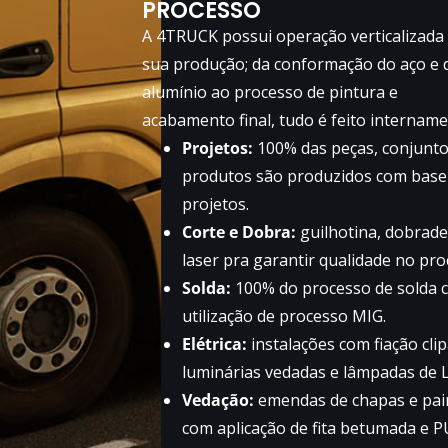
PROCESSO
A 4TRUCK possui operação verticalizada
sua produção; da conformação do aço e 
alumínio ao processo de pintura e
acabamento final, tudo é feito intername
Projetos:
100% das peças, conjunto
produtos são produzidos com bas
projetos.
Corte e Dobra:
guilhotina, dobrade
laser pra garantir qualidade no pro
Solda:
100% do processo de solda 
utilização de processo MIG.
Elétrica:
instalações com fiação cli
luminárias vedadas e lâmpadas de 
Vedação:
emendas de chapas e pai
com aplicação de fita betumada e P