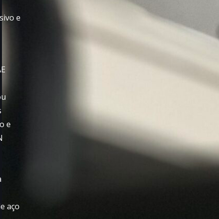
sivo e
AE
ou
s
ão e
N
a
de aço