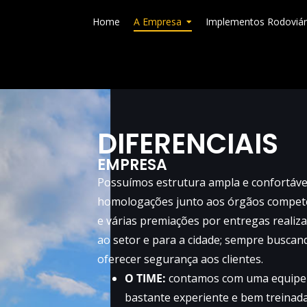
Home
A Empresa
Implementos Rodoviár
DIFERENCIAIS
EMPRESA
Possuímos estrutura ampla e confortáve
homologações junto aos órgãos compet
e várias premiações por entregas realiz
ao setor e para a cidade; sempre buscan
oferecer segurança aos clientes.
O TIME:
contamos com uma equipe
bastante experiente e bem treinada