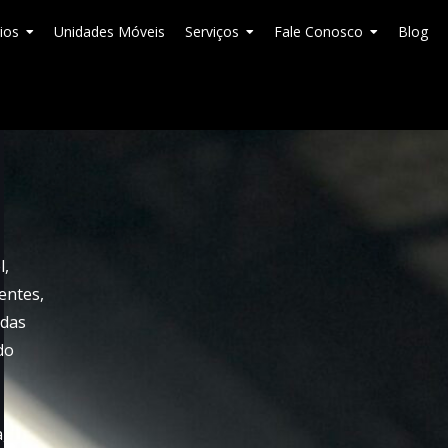
ios
Unidades Móveis
Serviços
Fale Conosco
Blog
l,
entes,
adas
do
,