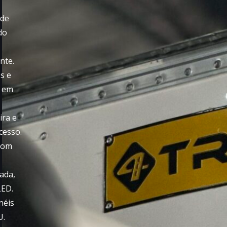
 de
do
nte.
s e
e em
ira e
cesso.
com
pada,
LED.
néis
U.