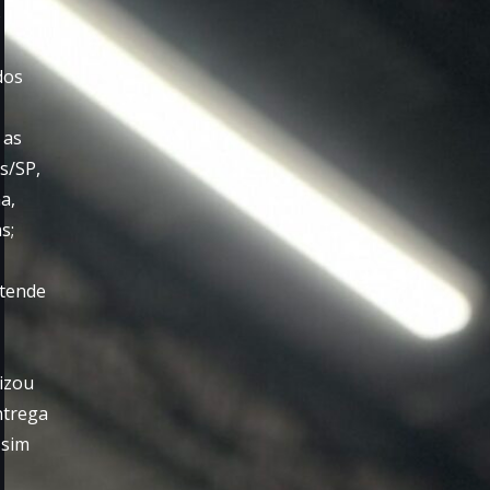
o
dos
 as
s/SP,
a,
s;
tende
lizou
ntrega
ssim