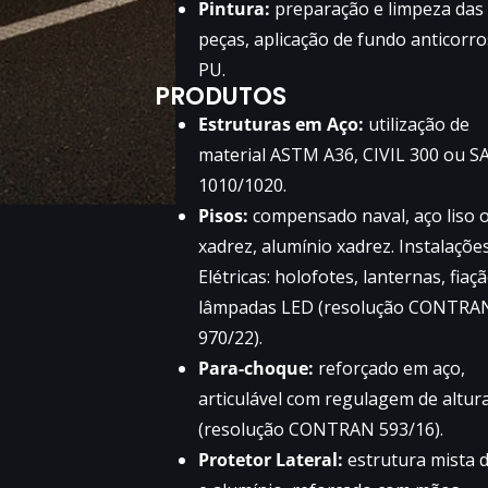
Pintura:
preparação e limpeza das
peças, aplicação de fundo anticorro
PU.
PRODUTOS
Estruturas em Aço:
utilização de
material ASTM A36, CIVIL 300 ou S
1010/1020.
Pisos:
compensado naval, aço liso 
xadrez, alumínio xadrez. Instalaçõe
Elétricas: holofotes, lanternas, fiaç
lâmpadas LED (resolução CONTRA
970/22).
Para-choque:
reforçado em aço,
articulável com regulagem de altur
(resolução CONTRAN 593/16).
Protetor Lateral:
estrutura mista 