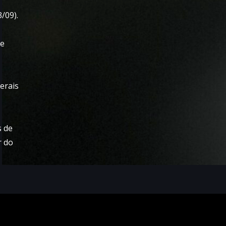
/09).
de
erais
s de
r do