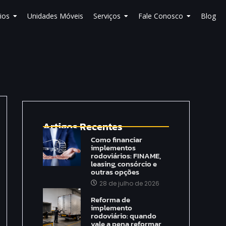
ios
Unidades Móveis
Serviços
Fale Conosco
Blog
Artigos Recentes
Como financiar
implementos
rodoviários: FINAME,
leasing, consórcio e
outras opções
28 de julho de 2026
Reforma de
implemento
rodoviário: quando
vale a pena reformar