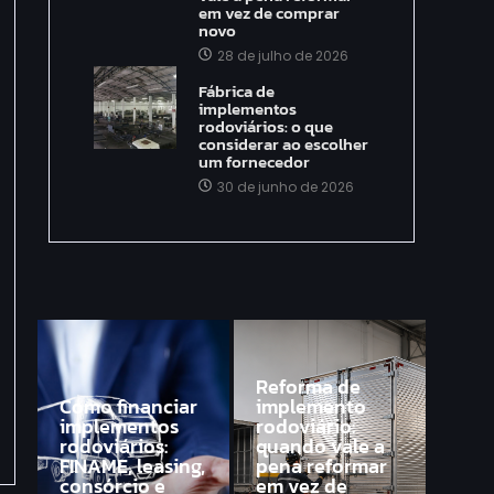
em vez de comprar
novo
28 de julho de 2026
Fábrica de
implementos
rodoviários: o que
considerar ao escolher
um fornecedor
30 de junho de 2026
Reforma de
Como financiar
implemento
implementos
rodoviário:
rodoviários:
quando vale a
FINAME, leasing,
pena reformar
consórcio e
em vez de