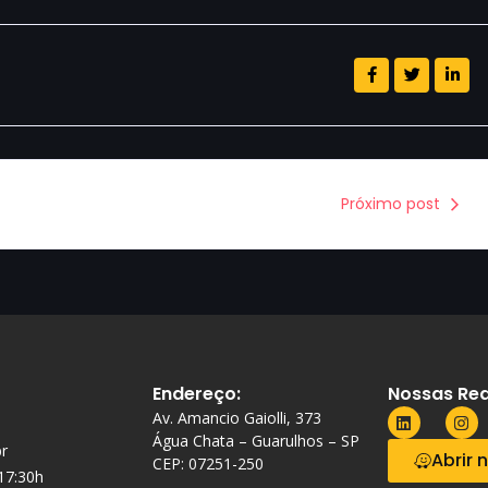
Próximo post
Endereço:
Nossas Red
Av. Amancio Gaiolli, 373
Água Chata – Guarulhos – SP
r
Abrir 
CEP: 07251-250
 17:30h