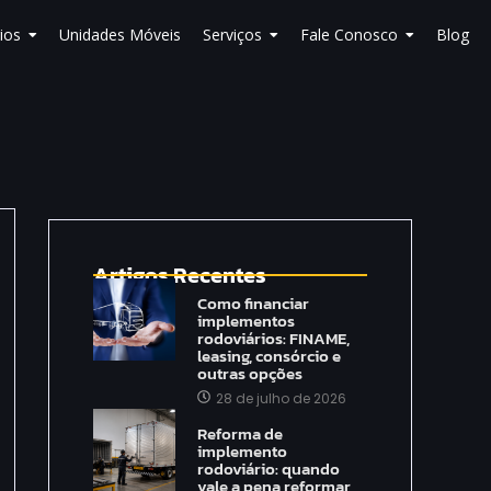
ios
Unidades Móveis
Serviços
Fale Conosco
Blog
Artigos Recentes
Como financiar
implementos
rodoviários: FINAME,
leasing, consórcio e
outras opções
28 de julho de 2026
Reforma de
implemento
rodoviário: quando
vale a pena reformar