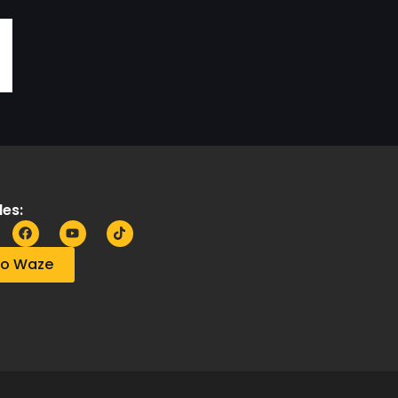
es:
no Waze