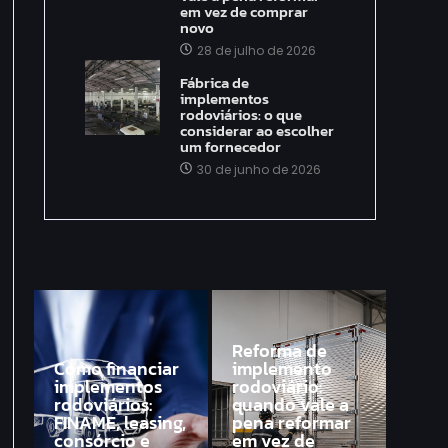
em vez de comprar
novo
28 de julho de 2026
Fábrica de
implementos
rodoviários: o que
considerar ao escolher
um fornecedor
30 de junho de 2026
Reforma de
Como financiar
implemento
implementos
rodoviário:
rodoviários:
quando vale a
FINAME, leasing,
pena reformar
consórcio e
em vez de