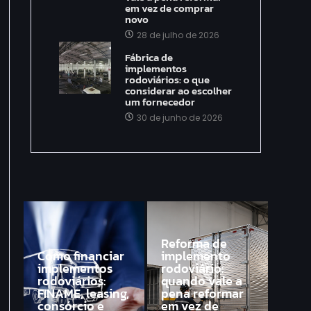
em vez de comprar
novo
28 de julho de 2026
Fábrica de
implementos
rodoviários: o que
considerar ao escolher
um fornecedor
30 de junho de 2026
Reforma de
Como financiar
implemento
implementos
rodoviário:
rodoviários:
quando vale a
FINAME, leasing,
pena reformar
consórcio e
em vez de