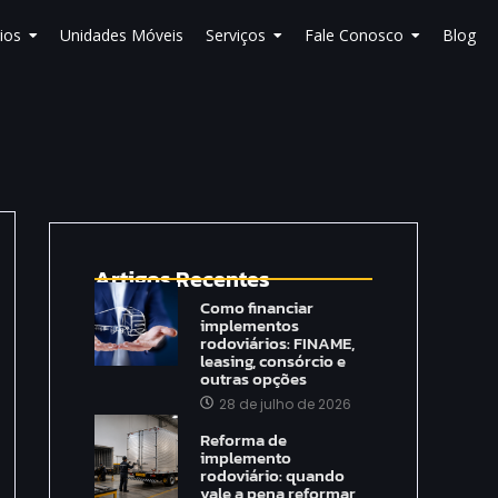
ios
Unidades Móveis
Serviços
Fale Conosco
Blog
Artigos Recentes
Como financiar
implementos
rodoviários: FINAME,
leasing, consórcio e
outras opções
28 de julho de 2026
Reforma de
implemento
rodoviário: quando
vale a pena reformar