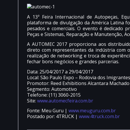
A 13ª Feira Internacional de Autopeças, Eq
plataforma de divulgação da América Latina fo
pesados e comerciais. O evento é dedicado pr
Peças e Sistemas, Reparação e Manutenção, Aces
A AUTOMEC 2017 proporciona aos distribuidores
direto com representantes da indústria com 
realização de networking e troca de experiên
fechar bons negócios e grandes parcerias.
Data: 25/04/2017 a 29/04/2017
Local: São Paulo Expo – Rodovia dos Imigrantes
Promotor: Reed Exhibitions Alcantara Machado
Segmento: Automotivo
Telefone: (11) 3060-2015
Site:
www.automecfeira.com.br
Fonte: Meu Guru |
www.meuguru.com.br
Postado por: 4TRUCK |
www.4truck.com.br