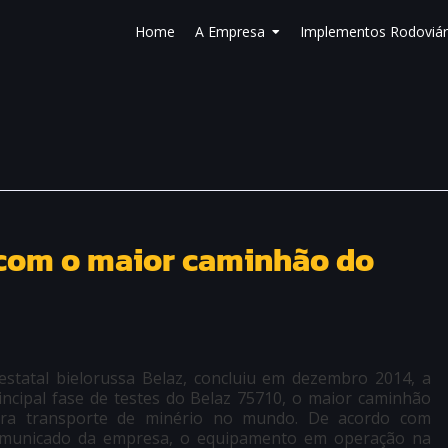
Home
A Empresa
Implementos Rodoviár
s com o maior caminhão do
estatal bielorussa Belaz, concluiu em dezembro 2014, a
incipal fase de testes do Belaz 75710, o maior caminhão
ra transporte de minério no mundo. De acordo com
municado da empresa, o equipamento em operação na