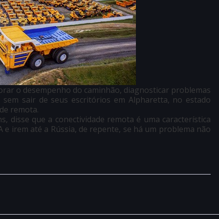
orar o desempenho do caminhão, diagnosticar problemas
sem sair de seus escritórios em Alpharetta, no estado
ade remota.
, disse que a conectividade remota é uma característica
A e irem até a Rússia, de repente, se há um problema não