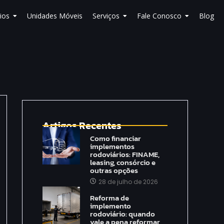
ios
Unidades Móveis
Serviços
Fale Conosco
Blog
Artigos Recentes
Como financiar
implementos
rodoviários: FINAME,
leasing, consórcio e
outras opções
28 de julho de 2026
Reforma de
implemento
rodoviário: quando
vale a pena reformar