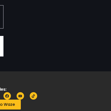
es:
no Waze