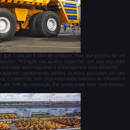
iz que o veículo é fácil de conduzir, mas que precisa de um
nsões. “A tração nas quatro rodas faz com que seja mais
m estradas escorregadias e a frenagem é mais eficiente”.
de querem rapidamente, ambos os eixos possuem um raio
tura, o caminhão tem uma velocidade máxima de 64 km/h e
até 10% de inclinação. Ele ainda pode lidar com trechos