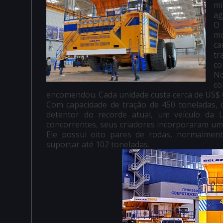
mi
ag
O 
mo
ca
tr
co
N
c
encomendou. Cada unidade custa cerca de US$ 
Com capacidade de tração de 450 toneladas, 
detentor do recorde atual, um veículo da L
concorrentes, seus criadores incorporaram uma
Ele possui oito pares de rodas, normalment
suportar até 102 toneladas.