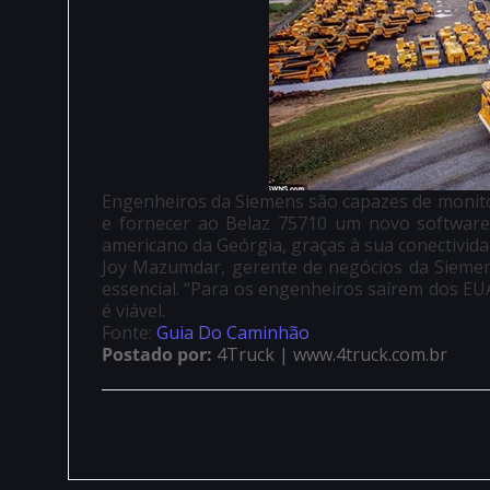
Engenheiros da Siemens são capazes de monit
e fornecer ao Belaz 75710 um novo software 
americano da Geórgia, graças à sua conectivid
Joy Mazumdar, gerente de negócios da Siemens
essencial. “Para os engenheiros saírem dos EU
é viável.
Fonte:
Guia Do Caminhão
Postado por:
4Truck | www.4truck.com.br