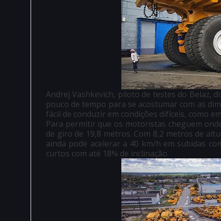
Andrej Vashkevich, piloto de testes do Belaz, d
pouco de tempo para se acostumar com as dime
fácil de conduzir em condições difíceis, como e
Para permitir que os motoristas cheguem on
de giro de 19,8 metros. Com 8,2 metros de al
ainda pode acelerar a 40 km/h em subidas com 
curtos com até 18% de inclinação.