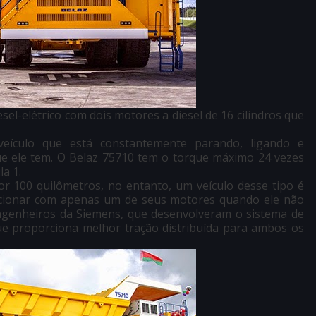
l-elétrico com dois motores a diesel de 16 cilindros que
eículo que está constantemente parando, ligando e
e ele tem. O Belaz 75710 tem o torque máximo 24 vezes
a 1.
or 100 quilômetros, no entanto, um veículo desse tipo é
uncionar com apenas um de seus motores quando ele não
ngenheiros da Siemens, que desenvolveram o sistema de
que proporciona melhor tração distribuída para ambos os