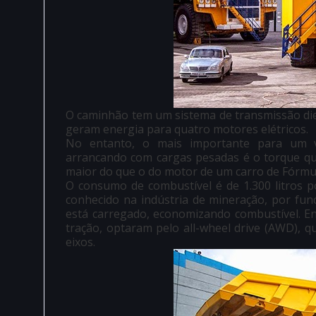
O caminhão tem um sistema de transmissão diese
geram energia para quatro motores elétricos.
No entanto, o mais importante para um v
arrancando com cargas pesadas é o torque qu
maior do que o do motor de um carro de Fórmul
O consumo de combustível é de 1.300 litros p
conhecido na indústria de mineração, por f
está carregado, economizando combustível. E
tração, optaram pelo all-wheel drive (AWD), 
eixos.