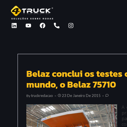
Belaz conclui os teste
mundo, o Belaz 75710
Truckredacao
23 De Janeiro De 2015
By
A 
pr
pa
co