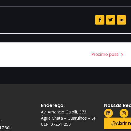
Próximo post
Endereço:
Nossas Red
Av. Amancio Gaiolli, 373
Água Chata – Guarulhos – SP
r
Abrir 
CEP: 07251-250
 17:30h