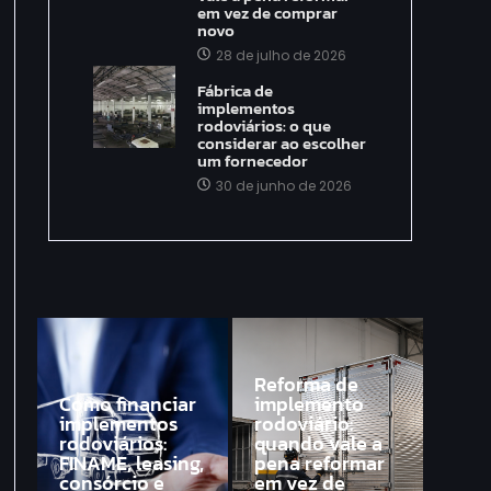
em vez de comprar
novo
28 de julho de 2026
Fábrica de
implementos
rodoviários: o que
considerar ao escolher
um fornecedor
30 de junho de 2026
Reforma de
Como financiar
implemento
implementos
rodoviário:
rodoviários:
quando vale a
FINAME, leasing,
pena reformar
consórcio e
em vez de