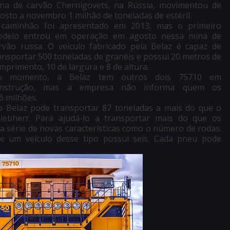
na de carvão Chernigovets, na Rússia, movimentou de
osto a novembro 1 milhão de toneladas de estéril.
caminhão foi apresentado em 2013, mas o primeiro
delo entrou em operação em agosto nessa mina de
rvão russa. O veículo fabricado pela Belaz é capaz de
ansportar 500 toneladas de granéis e possui 20 metros de
mprimento, 10 de largura e 8 de altura.
o momento, a Belaz tem outros dois 75710 em
onstrução, mas a empresa não informa quem os
6 milhões.
o Belaz pode transportar 87 toneladas a mais do que o
iebherr. Para ajudá-lo a transportar mais do que os
 série de novas características como o número de rodas.
e um veículo desse tipo possui seis. Cada pneu pode