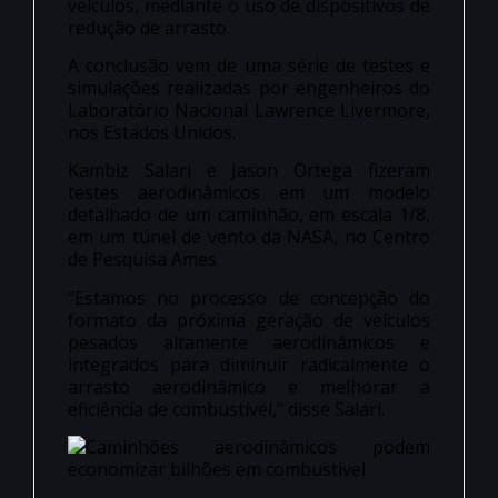
veículos, mediante o uso de dispositivos de
redução de arrasto.
A conclusão vem de uma série de testes e
simulações realizadas por engenheiros do
Laboratório Nacional Lawrence Livermore,
nos Estados Unidos.
Kambiz Salari e Jason Ortega fizeram
testes aerodinâmicos em um modelo
detalhado de um caminhão, em escala 1/8,
em um túnel de vento da NASA, no Centro
de Pesquisa Ames.
“Estamos no processo de concepção do
formato da próxima geração de veículos
pesados altamente aerodinâmicos e
integrados para diminuir radicalmente o
arrasto aerodinâmico e melhorar a
eficiência de combustível,” disse Salari.