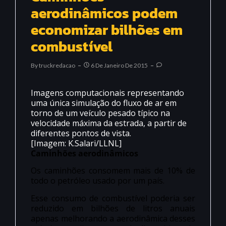
aerodinâmicos podem
economizar bilhões em
combustível
By
Truckredacao
6 De Janeiro De 2015
Imagens computacionais representando
uma única simulação do fluxo de ar em
torno de um veículo pesado típico na
velocidade máxima da estrada, a partir de
diferentes pontos de vista.
[Imagem: K.Salari/LLNL]
Caminhões aerodinâmicos
Os caminhões consomem mais de 10% de
todo o petróleo usado por um país.
Esse consumo de combustível poderia ser
reduzido em bilhões de litros anuais
apenas melhorando a aerodinâmica desses