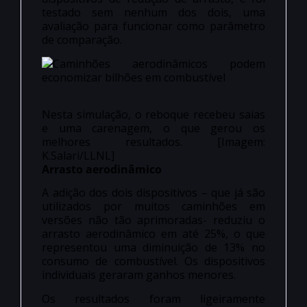
testado sem nenhum dos dois, uma
avaliação para funcionar como parâmetro
de comparação.
Nesta simulação, o reboque recebeu saias
e uma carenagem, o que gerou os
melhores resultados. [Imagem:
K.Salari/LLNL]
Arrasto aerodinâmico
A adição dos dois dispositivos – que já são
utilizados por muitos caminhões em
versões não tão aprimoradas- reduziu o
arrasto aerodinâmico em até 25%, o que
representou uma diminuição de 13% no
consumo de combustível. Os dispositivos
individuais geraram ganhos menores.
Os resultados foram ligeiramente