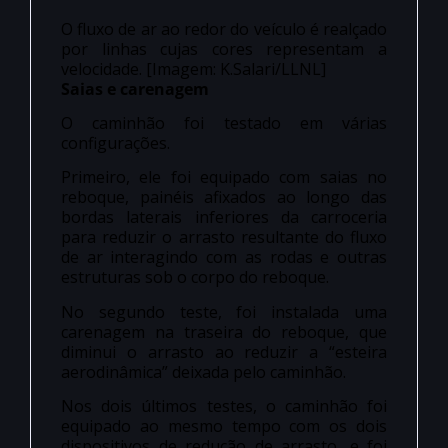
O fluxo de ar ao redor do veículo é realçado
por linhas cujas cores representam a
velocidade. [Imagem: K.Salari/LLNL]
Saias e carenagem
O caminhão foi testado em várias
configurações.
Primeiro, ele foi equipado com saias no
reboque, painéis afixados ao longo das
bordas laterais inferiores da carroceria
para reduzir o arrasto resultante do fluxo
de ar interagindo com as rodas e outras
estruturas sob o corpo do reboque.
No segundo teste, foi instalada uma
carenagem na traseira do reboque, que
diminui o arrasto ao reduzir a “esteira
aerodinâmica” deixada pelo caminhão.
Nos dois últimos testes, o caminhão foi
equipado ao mesmo tempo com os dois
dispositivos de redução de arrasto, e foi