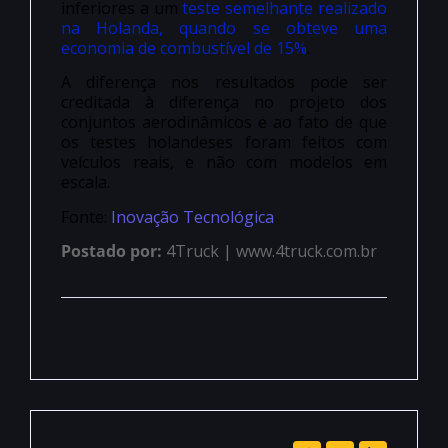
inferiores a um
teste semelhante realizado
na Holanda, quando se obteve uma
economia de combustível de 15%
.
A diferença nos resultados pode ser
creditada à diferença no projeto dos
conjuntos aerodinâmicos e ao fato de que
os testes holandeses foram feitos com
veículos reais, e não com modelos em
escala.
Fonte:
Inovação Tecnológica
Postado por:
4Truck | www.4truck.com.br