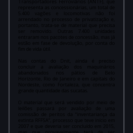
Transportadores Ferroviários (ANTF), que
representa as concessionárias, um total de
5.400 vagões e locomotivas não foi
arrendado no processo de privatização e,
portanto, trata-se de material que precisa
ser removido. Outras 7.400 unidades
entraram nos pacotes de concessão, mas já
estão em fase de devolução, por conta do
fim de vida útil.
Nas contas do Dnit, ainda é preciso
concluir a avaliação dos maquinários
abandonados nos pátios de Belo
Horizonte, Rio de Janeiro e em capitais do
Nordeste, como Fortaleza, que concentra
grande quantidade das sucatas.
O material que será vendido por meio de
leilões passará por avaliação de uma
comissão de peritos da “inventariança da
extinta RFFSA”, processo que teve início em
2007 e que deveria ser concluído em 2015,
mas que provavelmente terá de ser