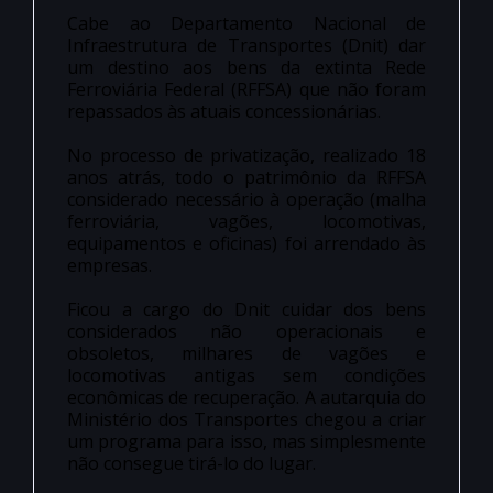
Cabe ao Departamento Nacional de
Infraestrutura de Transportes (Dnit) dar
um destino aos bens da extinta Rede
Ferroviária Federal (RFFSA) que não foram
repassados às atuais concessionárias.
No processo de privatização, realizado 18
anos atrás, todo o patrimônio da RFFSA
considerado necessário à operação (malha
ferroviária, vagões, locomotivas,
equipamentos e oficinas) foi arrendado às
empresas.
Ficou a cargo do Dnit cuidar dos bens
considerados não operacionais e
obsoletos, milhares de vagões e
locomotivas antigas sem condições
econômicas de recuperação. A autarquia do
Ministério dos Transportes chegou a criar
um programa para isso, mas simplesmente
não consegue tirá-lo do lugar.