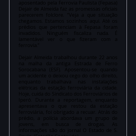
aposentado pela Ferrovia Paulista (Fepasa)
Dejair de Almeida faz as promessas oficiais
parecerem folclore. “Veja a que situação
chegamos. Estamos sozinhos aqui. Até os
prédios que pertenciam à Fepasa foram
invadidos. Ninguém fiscaliza nada. É
lamentável ver o que fizeram com a
ferrovia.”
Dejair Almeida trabalhou durante 22 anos
na malha da antiga Estrada de Ferro
Sorocabana (ESF). Aposentou-se quando
um acidente o deixou cego do olho direito,
enquanto trabalhava nas instalações
elétricas da estação ferroviária da cidade.
Hoje, cuida do Sindicato dos Ferroviários de
Iperó. Durante a reportagem, enquanto
apresentava o que restou da estação
ferroviária, foi obrigado a recuar. Atrás do
prédio, a polícia abordava um grupo de
jovens, em busca de drogas. As
informações são do jornal O Estado de S.