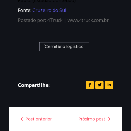
Paulo. (Estadão Conteúdo)
Fonte:
Cruzeiro do Sul
Postado por: 4Truck | www.4truck.com.br
'Cemitério logístico'
Compartilhe:
Post anterior
Próximo post