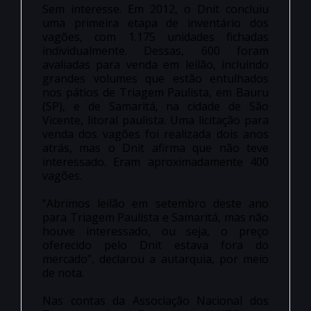
Sem interesse. Em 2012, o Dnit concluiu
uma primeira etapa de inventário dos
vagões, com 1.175 unidades fichadas
individualmente. Dessas, 600 foram
avaliadas para venda em leilão, incluindo
grandes volumes que estão entulhados
nos pátios de Triagem Paulista, em Bauru
(SP), e de Samaritá, na cidade de São
Vicente, litoral paulista. Uma licitação para
venda dos vagões foi realizada dois anos
atrás, mas o Dnit afirma que não teve
interessado. Eram aproximadamente 400
vagões.
“Abrimos leilão em setembro deste ano
para Triagem Paulista e Samaritá, mas não
houve interessado, ou seja, o preço
oferecido pelo Dnit estava fora do
mercado”, declarou a autarquia, por meio
de nota.
Nas contas da Associação Nacional dos