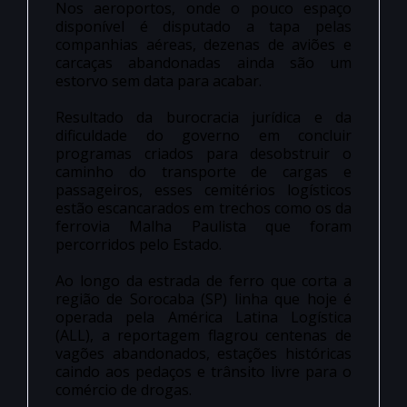
Nos aeroportos, onde o pouco espaço
disponível é disputado a tapa pelas
companhias aéreas, dezenas de aviões e
carcaças abandonadas ainda são um
estorvo sem data para acabar.
Resultado da burocracia jurídica e da
dificuldade do governo em concluir
programas criados para desobstruir o
caminho do transporte de cargas e
passageiros, esses cemitérios logísticos
estão escancarados em trechos como os da
ferrovia Malha Paulista que foram
percorridos pelo Estado.
Ao longo da estrada de ferro que corta a
região de Sorocaba (SP) linha que hoje é
operada pela América Latina Logística
(ALL), a reportagem flagrou centenas de
vagões abandonados, estações históricas
caindo aos pedaços e trânsito livre para o
comércio de drogas.