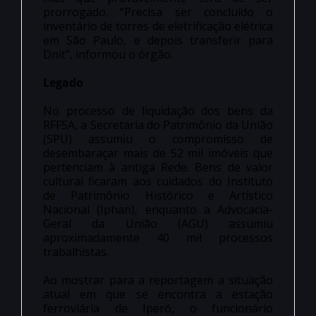
prorrogado. “Precisa ser concluído o
inventário de torres de eletrificação elétrica
em São Paulo, e depois transferir para
Dnit”, informou o órgão.
Legado
No processo de liquidação dos bens da
RFFSA, a Secretaria do Patrimônio da União
(SPU) assumiu o compromisso de
desembaraçar mais de 52 mil imóveis que
pertenciam à antiga Rede. Bens de valor
cultural ficaram aos cuidados do Instituto
de Patrimônio Histórico e Artístico
Nacional (Iphan), enquanto a Advocacia-
Geral da União (AGU) assumiu
aproximadamente 40 mil processos
trabalhistas.
Ao mostrar para a reportagem a situação
atual em que se encontra a estação
ferroviária de Iperó, o funcionário