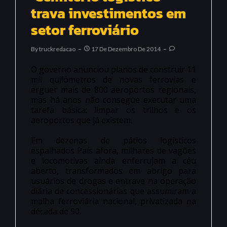
trava investimentos em
setor ferroviário
By
Truckredacao
17 De Dezembro De 2014
O governo anunciou planos de construir 11
mil quilômetros de novas ferrovias e
erguer mais de 800 aeroportos regionais,
mas há anos não consegue executar uma
tarefa básica: limpar os trilhos e os
aeroportos que já existem.
Em dezenas de pátios logísticos
espalhados País afora, milhares de vagões
e locomotivas ainda enferrujam a céu
aberto, transformados em abrigo para
usuários de drogas e entrave na operação
diária de concessionárias que assumiram a
malha ferroviária nacional, privatizada na
década de 90.