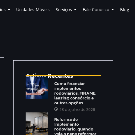
ios
Unidades Móveis
Serviços
Fale Conosco
Blog
Artigos Recentes
Como financiar
implementos
rodoviários: FINAME,
leasing, consórcio e
outras opções
28 de julho de 2026
Reforma de
implemento
rodoviário: quando
vale a pena reformar