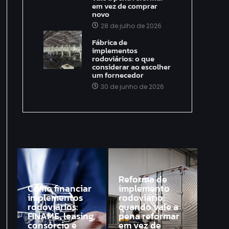
em vez de comprar
novo
28 de julho de 2026
Fábrica de
implementos
rodoviários: o que
considerar ao escolher
um fornecedor
30 de junho de 2026
Reforma de
Como financiar
implemento
implementos
rodoviário:
rodoviários:
quando vale a
FINAME, leasing,
pena reformar
consórcio e
em vez de