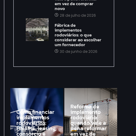
em vez de comprar
novo
28 de julho de 2026
Fábrica de
implementos
rodoviários: o que
considerar ao escolher
um fornecedor
30 de junho de 2026
Reforma de
Como financiar
implemento
implementos
rodoviário:
rodoviários:
quando vale a
FINAME, leasing,
pena reformar
consórcio e
em vez de