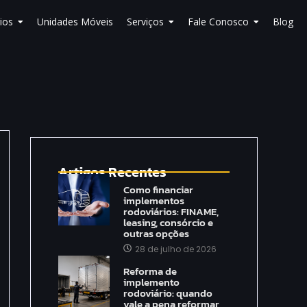
ios
Unidades Móveis
Serviços
Fale Conosco
Blog
Artigos Recentes
Como financiar
implementos
rodoviários: FINAME,
leasing, consórcio e
outras opções
28 de julho de 2026
Reforma de
implemento
rodoviário: quando
vale a pena reformar