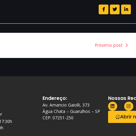
Próximo post
Endereço:
Nossas Red
Av. Amancio Gaiolli, 373
Água Chata – Guarulhos – SP
r
Abrir 
CEP: 07251-250
 17:30h
0h