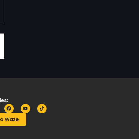
es:
no Waze