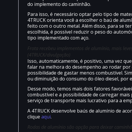
do implemento do caminhão.
Para isso, é necessário optar pelo tipo de mater
4TRUCK orienta você a escolher o baú de alumí
feito com o outro metal. Além disso, para se t
escolhida, é possível reduzir o peso do autom
tipo implementado com aço.
Frota recebeu implementos de alumínio, mais leve
(4TRUCK/divulgação)
Isso, automaticamente, é positivo, uma vez qu
falar na melhora do desempenho ao rodar por 
possibilidade de gastar menos combustível. Sim
ou diminuição do consumo do óleo diesel, por 
Desse modo, temos mais dois fatores favorávei
combustível e a possibilidade de carregar mai
serviço de transporte mais lucrativo para a em
A 4TRUCK desenvolve baús de alumínio de acor
clique
aqui
.
Rodas de alumínio são opção para deixar caminhõ