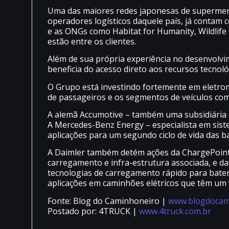
Uma das maiores redes japonesas de supermer
operadores logísticos daquele país, já contam
e as ONGs como Habitat for Humanity, Wildlife
estão entre os clientes.
Além de sua própria experiência no desenvolv
beneficia do acesso direto aos recursos tecnol
O Grupo está investindo fortemente em eletrom
de passageiros e os segmentos de veículos come
A alemã Accumotive – também uma subsidiária 
A Mercedes-Benz Energy – especialista em sis
aplicações para um segundo ciclo de vida das ba
A Daimler também detém ações da ChargePoint,
carregamento e infra-estrutura associada, e d
tecnologias de carregamento rápido para bateri
aplicações em caminhões elétricos que têm um 
Fonte: Blog do Caminhoneiro |
www.blogdocam
Postado por: 4TRUCK |
www.4truck.com.br