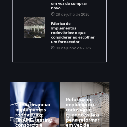
em vez de comprar
novo
28 de julho de 2026
Fábrica de
implementos
rodoviários: o que
considerar ao escolher
um fornecedor
30 de junho de 2026
Reforma de
Como financiar
implemento
implementos
rodoviário:
rodoviários:
quando vale a
FINAME, leasing,
pena reformar
consórcio e
em vez de