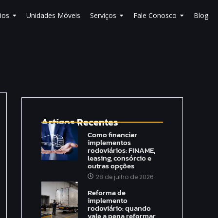
ios
Unidades Móveis
Serviços
Fale Conosco
Blog
Artigos Recentes
Como financiar
implementos
rodoviários: FINAME,
leasing, consórcio e
outras opções
28 de julho de 2026
Reforma de
implemento
rodoviário: quando
vale a pena reformar