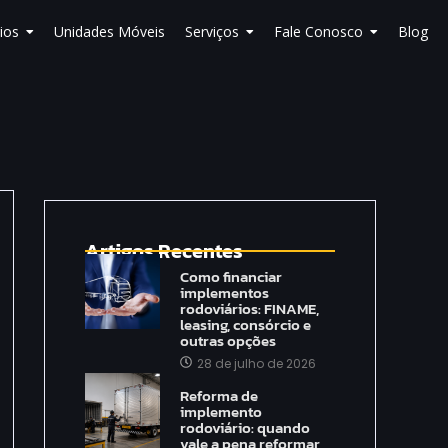
ios
Unidades Móveis
Serviços
Fale Conosco
Blog
Artigos Recentes
Como financiar
implementos
rodoviários: FINAME,
leasing, consórcio e
outras opções
28 de julho de 2026
Reforma de
implemento
rodoviário: quando
vale a pena reformar