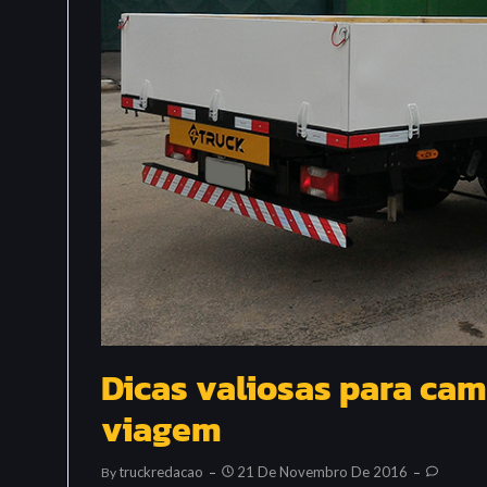
Dicas valiosas para cam
viagem
Truckredacao
21 De Novembro De 2016
By