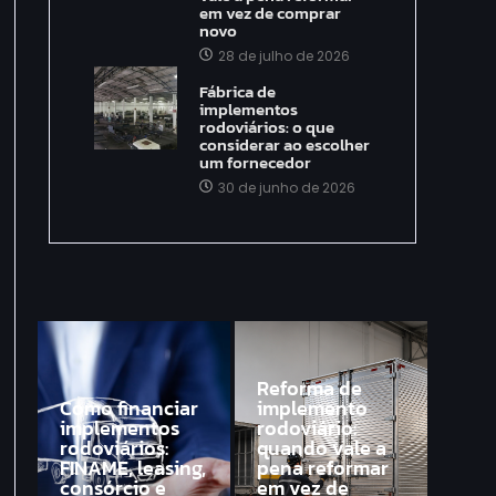
em vez de comprar
novo
28 de julho de 2026
Fábrica de
implementos
rodoviários: o que
considerar ao escolher
um fornecedor
30 de junho de 2026
Reforma de
Como financiar
implemento
implementos
rodoviário:
rodoviários:
quando vale a
FINAME, leasing,
pena reformar
consórcio e
em vez de