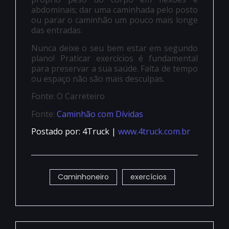
abdominais; dar uma caminhada pelo posto
ou parar o caminhão um pouco mais longe
das entradas.
Nunca deixe o seu bem estar em segundo
plano! Praticar exercícios é fundamental
para preservar a sua saúde. Falta de tempo
ou espaço não são mais desculpas.
Fonte: O Carreteiro
Fonte:
Caminhão com Dívidas
Postado por: 4Truck |
www.4truck.com.br
Caminhoneiro
exercícios