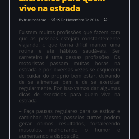
vive na estrada
By
Truckredacao
19 De Novembro De 2014
Existem muitas profissões que fazem com
que as pessoas estejam constantemente
viajando, o que torna difícil manter uma
rotina e até hábitos saudáveis. Ser
carreteiro é uma dessas profissões. Os
motoristas passam muitas horas na
estrada e por diversas vezes se esquecem
de cuidar do próprio bem estar, deixando
de se alimentar bem e de se exercitar
regularmente. Por isso vamos dar algumas
dicas de exercícios para quem vive na
estrada:
– Faça pausas regulares para se esticar e
caminhar. Mesmo passeios curtos podem
gerar ótimos resultados, fortalecendo
músculos, melhorando o humor e
aumentando a disposição;