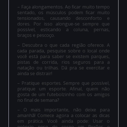
– Faça alongamentos. Ao ficar muito tempo
sentado, os músculos podem ficar muito
tensionados, causando desconforto e
dores. Por isso alongue-se sempre que
possível, esticando a coluna, pernas,
braços e pescoço.
– Descubra o que cada região oferece. A
cada parada, pesquise sobre o local onde
você está para saber se existem parques,
pistas de corrida, rios seguros para a
natação ou trilhas. Dá pra se exercitar e
ainda se distrair!
– Pratique esportes. Sempre que possível,
pratique um esporte. Afinal, quem não
gosta de um futebolzinho com os amigos
no final de semana?
– O mais importante, não deixe para
amanhã! Comece agora a colocar as dicas
em prática. Você ainda pode: Usar o
próprio peso do corpo em flexões e