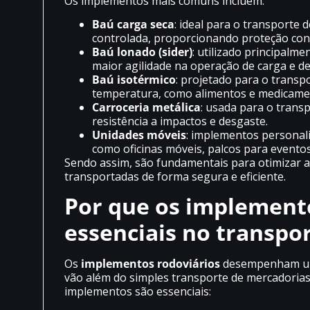
Os implementos mais comuns incluem:
Baú carga seca
: ideal para o transport
controlada, proporcionando proteção cont
Baú lonado (sider)
: utilizado principalm
maior agilidade na operação de carga e d
Baú isotérmico
: projetado para o transp
temperatura, como alimentos e medicame
Carroceria metálica
: usada para o trans
resistência a impactos e desgaste.
Unidades móveis
: implementos personali
como oficinas móveis, palcos para eventos
Sendo assim, são fundamentais para otimizar a 
transportadas de forma segura e eficiente.
Por que os implemento
essenciais no transpo
Os
implementos rodoviários
desempenham um p
vão além do simples transporte de mercadorias
implementos são essenciais: