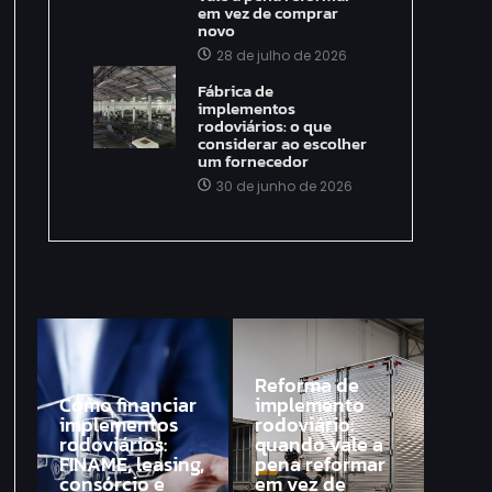
em vez de comprar
novo
28 de julho de 2026
Fábrica de
implementos
rodoviários: o que
considerar ao escolher
um fornecedor
30 de junho de 2026
Reforma de
Como financiar
implemento
implementos
rodoviário:
rodoviários:
quando vale a
FINAME, leasing,
pena reformar
consórcio e
em vez de