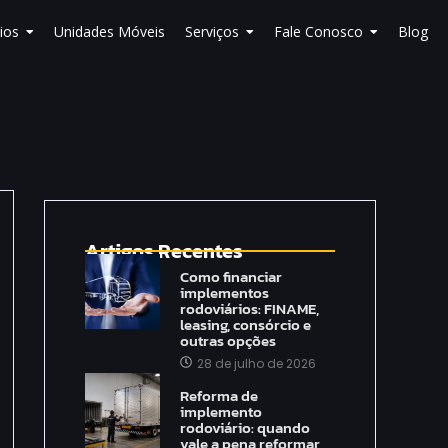
ios
Unidades Móveis
Serviços
Fale Conosco
Blog
Artigos Recentes
Como financiar
implementos
rodoviários: FINAME,
leasing, consórcio e
outras opções
28 de julho de 2026
Reforma de
implemento
rodoviário: quando
vale a pena reformar