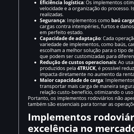
Eficiência logística
: Os implementos oti
velocidade e a organização do processo. 
realizadas.
Segurança
: Implementos como
baú carga
cargas contra intempéries, furtos e dano
em perfeito estado.
Capacidade de adaptação
: Cada operaçã
variedade de implementos, como baús, ca
escolham a melhor solução para o tipo d
que podem ser customizadas para diferent
Redução de custos operacionais
: Ao us
produzidos pela
4TRUCK
, é possível red
impacta diretamente no aumento da renta
Maior capacidade de carga
: Implemento
transportar mais carga de maneira segura 
relação custo-benefício, otimizando o uso
Portanto, os implementos rodoviários não ape
também são essenciais para tornar as operações 
Implementos rodoviár
excelência no mercad