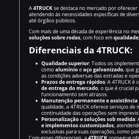
A
4TRUCK
se destaca no mercado por oferecer 
atendendo às necessidades específicas de diver
até órgãos públicos.
Com mais de uma década de experiência no me
soluções sobre rodas
, com foco em
qualidade,
Diferenciais da 4TRUCK:
Qualidade superior
: Todos os implemento
como
alumínio
e
aço galvanizado
, que 
as condições adversas das estradas e ope
Prazos de entrega rápidos
: A 4TRUCK é c
de entrega do mercado
, o que é crucial
funcionamento sem atrasos.
Manutenção permanente e assistência 
qualidade, a 4TRUCK oferece serviços de
continuidade das operações sem imprevis
Personalização e soluções sob medida
:
e implementos customizados
, atendend
exclusivas para suas operações, como palc
Com esses diferenciais, a
4TRUCK
consegue ofe