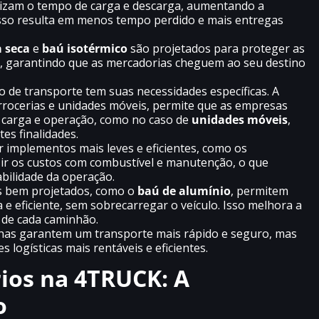
mizam o tempo de carga e descarga, aumentando a
Isso resulta em menos tempo perdido e mais entregas
 seca
e
baú isotérmico
são projetados para proteger as
s, garantindo que as mercadorias cheguem ao seu destino
o de transporte tem suas necessidades específicas. A
rrocerias e unidades móveis, permite que as empresas
e carga e operação, como no caso de
unidades móveis
,
es finalidades.
ar implementos mais leves e eficientes, como os
uzir os custos com combustível e manutenção, o que
bilidade da operação.
s bem projetados, como o
baú de alumínio
, permitem
e eficiente, sem sobrecarregar o veículo. Isso melhora a
 de cada caminhão.
nas garantem um transporte mais rápido e seguro, mas
logísticas mais rentáveis e eficientes.
ios na 4TRUCK: A
o