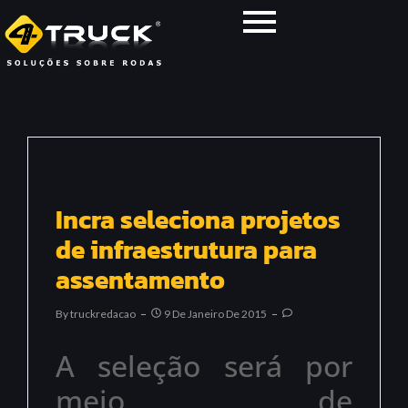
Incra seleciona projetos
de infraestrutura para
assentamento
By
Truckredacao
9 De Janeiro De 2015
A seleção será por
meio de