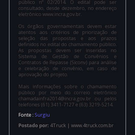
público nº 02/2014. O edital pode ser
consultado, desde dezembro, no endereço
eletrônico www.incra.gov.br.
Os órgãos governamentais devem estar
atentos aos critérios de priorização de
seleção das propostas e aos prazos
definidos no edital do chamamento público.
As propostas devem ser inseridas no
Sistema de Gestão de Convênios e
Contratos de Repasse (Siconv) para análise
e celebração de convênio, em caso de
aprovação do projeto.
Mais informações sobre o chamamento
público por meio do correio eletrônico
chamadainfra2014@incra.gov.br ou pelos
telefones (61) 3411-7127 e (63) 3219-5214.
Fonte :
Surgiu
Postado por:
4Truck | www.4truck.com.br