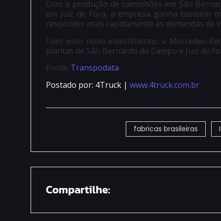
Com a produção de caminhões em São Bernard
em Juiz de Fora, a empresa ganha também mai
responder mais rapidamente às demandas de v
Com esse novo investimento, a Mercedes-Ben
plantas de São Bernardo do Campo e Juiz de Fo
Fonte:
Transpodata
Postado por: 4Truck |
www.4truck.com.br
fabricas brasileiras
Compartilhe: