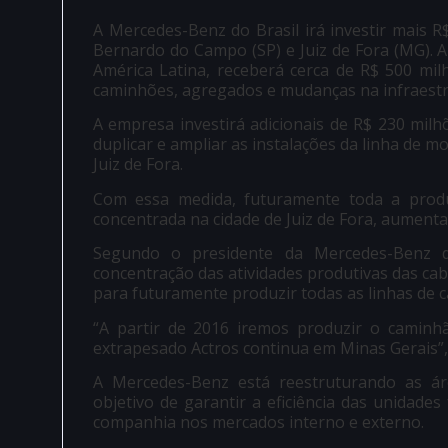
A Mercedes-Benz do Brasil irá investir mais R
Bernardo do Campo (SP) e Juiz de Fora (MG). A
América Latina, receberá cerca de R$ 500 mi
caminhões, agregados e mudanças na infraestru
A empresa investirá adicionais de R$ 230 mil
duplicar e ampliar as instalações da linha de 
Juiz de Fora.
Com essa medida, futuramente toda a prod
concentrada na cidade de Juiz de Fora, aumenta
Segundo o presidente da Mercedes-Benz do
concentração das atividades produtivas das cab
para futuramente produzir todas as linhas de 
“A partir de 2016 iremos produzir o caminh
extrapesado Actros continua em Minas Gerais”,
A Mercedes-Benz está reestruturando as á
objetivo de garantir a eficiência das unidades
companhia nos mercados interno e externo.