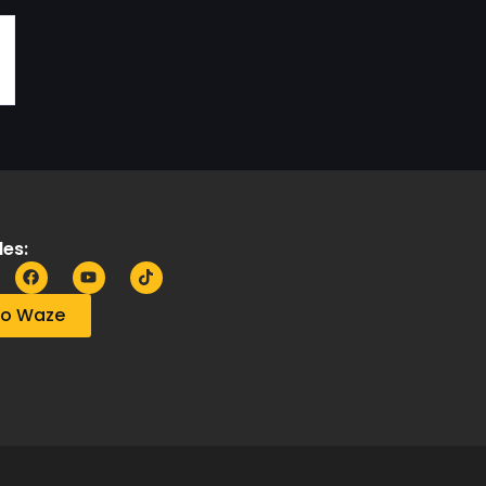
es:
no Waze