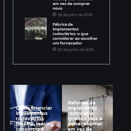
em vez de comprar
novo
28 de julho de 2026
Fábrica de
implementos
rodoviários: o que
considerar ao escolher
um fornecedor
30 de junho de 2026
Reforma de
Como financiar
implemento
implementos
rodoviário:
rodoviários:
quando vale a
FINAME, leasing,
pena reformar
consórcio e
em vez de