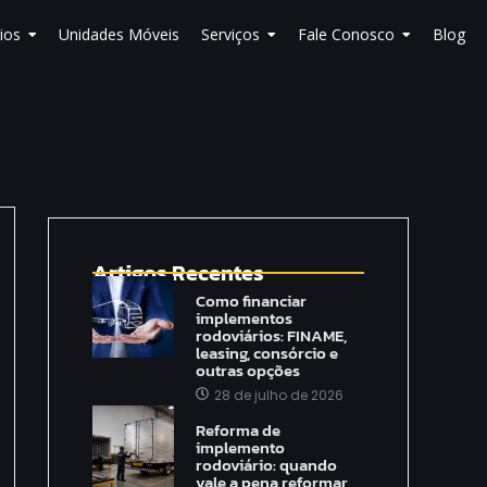
ios
Unidades Móveis
Serviços
Fale Conosco
Blog
Artigos Recentes
Como financiar
implementos
rodoviários: FINAME,
leasing, consórcio e
outras opções
28 de julho de 2026
Reforma de
implemento
rodoviário: quando
vale a pena reformar