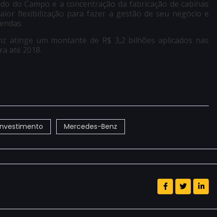
o do Campo e a concentração da fabricação de cabinas
or flexibilização para fazer a gestão de seu negócio e
endas.
z atinge um montante de R$ 3,2 bilhões aplicados nas
ra até 2018.
Investimento
Mercedes-Benz