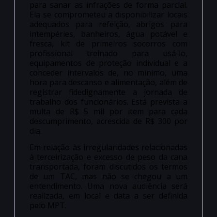
para sanar as infrações de forma parcial.
Ela se comprometeu a disponibilizar locais
adequados para refeição, abrigos para
intempéries, banheiros, água potável e
fresca, kit de primeiros socorros com
profissional treinado para usá-lo,
equipamentos de proteção individual e a
conceder intervalos de, no mínimo, uma
hora para descanso e alimentação, além de
registrar fidedignamente a jornada de
trabalho dos funcionários. Está prevista a
multa de R$ 5 mil por item para cada
descumprimento, acrescida de R$ 300 por
dia.
Em relação às irregularidades relacionadas
à terceirização e excesso de peso da cana
transportada, foram discutidos os termos
de um TAC, mas não se chegou a um
entendimento. Uma nova audiência será
realizada, em local e data a ser definida
pelo MPT.