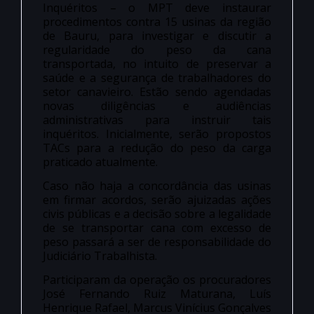
Inquéritos – o MPT deve instaurar
procedimentos contra 15 usinas da região
de Bauru, para investigar e discutir a
regularidade do peso da cana
transportada, no intuito de preservar a
saúde e a segurança de trabalhadores do
setor canavieiro. Estão sendo agendadas
novas diligências e audiências
administrativas para instruir tais
inquéritos. Inicialmente, serão propostos
TACs para a redução do peso da carga
praticado atualmente.
Caso não haja a concordância das usinas
em firmar acordos, serão ajuizadas ações
civis públicas e a decisão sobre a legalidade
de se transportar cana com excesso de
peso passará a ser de responsabilidade do
Judiciário Trabalhista.
Participaram da operação os procuradores
José Fernando Ruiz Maturana, Luís
Henrique Rafael, Marcus Vinícius Gonçalves