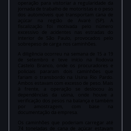
operação para vistoriar a regularidade da
jornada de trabalho de motoristas e o peso
dos automóveis que transportam cana de
açúcar na região de Avaré (SP). A
fiscalização foi motivada pelo número
excessivo de acidentes nas estradas do
interior de São Paulo, provocados pelo
sobrepeso de carga nos caminhões.
A diligência ocorreu na semana de 15 a 19
de setembro e teve início na Rodovia
Castelo Branco, onde os procuradores e
policiais pararam dois caminhões que
fariam o transbordo na Usina Rio Pardo.
Ambos estavam com excesso de peso. Mais
à frente, a operação se deslocou às
dependências da usina, onde houve a
verificação dos pesos na balança e também
por amostragem, com base na
documentação da empresa.
Os caminhões que poderiam carregar até
74 toneladas de cana de açúcar estavam