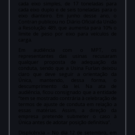
cada eixo simples, de 17 toneladas para
cada eixo duplo e de seis toneladas para o
eixo dianteiro. Em junho desse ano, o
Contran publicou no Diário Oficial da União
a Resolução 489, que aumenta para 10% o
limite de peso por eixo para veículos de
carga.
Em audiência com o MPT, os
representantes das usinas recusaram
qualquer proposta de adequação da
conduta, sendo que a Usina Furlan deixou
claro que deve seguir a orientação da
Única, mantendo, dessa forma, o
descumprimento da lei. Na ata de
audiência, ficou consignado que a entidade
“tem se mostrado contrária à celebração de
termos de ajuste de conduta em relação a
essas matérias. Assim, a direção da
empresa pretende submeter o caso à
Única antes de adotar posição definitiva”.
Displicência – No dia 12 de setembro, em