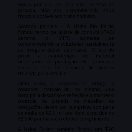
horas por dia, em flagrante excesso de
jornada. Não era disponibilizada água
fresca e potável aos trabalhadores.
Acordos parciais – A Usina Rio Pardo
firmou termo de ajuste de conduta (TAC)
perante o MPT, somente se
comprometendo a solucionar parcialmente
as irregularidades apontadas. O acordo
prevê a manutenção de material
necessário à prestação de primeiros
socorros sob os cuidados de pessoa
treinada para este fim.
Além disso, a empresa se obriga a
conceder intervalo de, no mínimo, uma
hora para descanso e refeição e a manter o
controle de jornada de trabalho. As
obrigações devem ser cumpridas sob pena
de multa de R$ 5 mil por item, acrescida de
R$ 300 por dia até o efetivo cumprimento.
A Usina Furlan também firmou um TAC