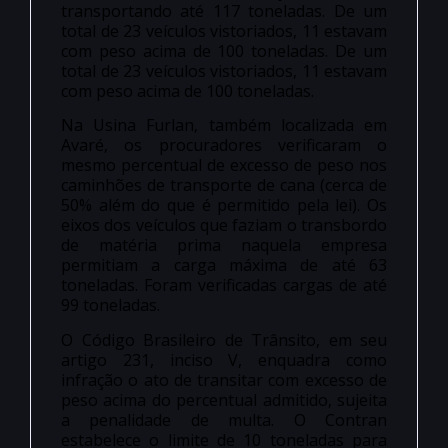
transportando até 117 toneladas. De um
total de 23 veículos vistoriados, 11 estavam
com peso acima de 100 toneladas. De um
total de 23 veículos vistoriados, 11 estavam
com peso acima de 100 toneladas.
Na Usina Furlan, também localizada em
Avaré, os procuradores verificaram o
mesmo percentual de excesso de peso nos
caminhões de transporte de cana (cerca de
50% além do que é permitido pela lei). Os
eixos dos veículos que faziam o transbordo
de matéria prima naquela empresa
permitiam a carga máxima de até 63
toneladas. Foram verificadas cargas de até
99 toneladas.
O Código Brasileiro de Trânsito, em seu
artigo 231, inciso V, enquadra como
infração o ato de transitar com excesso de
peso acima do percentual admitido, sujeita
a penalidade de multa. O Contran
estabelece o limite de 10 toneladas para