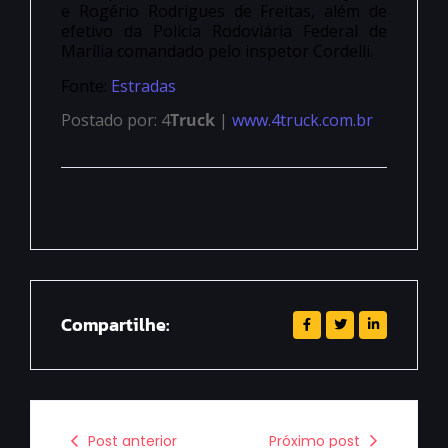
e Rogério Rodrigues de Freitas, além de
efetivo da Polícia Rodoviária Federal de
Marília comandado pelo inspetor Cordelli.
Fonte:
Estradas
Postado por: 4
Truck
|
www.4truck.com.br
Compartilhe:
Post anterior
Próximo post