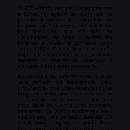
O MPT verificou por meio de depoimentos
e folhas de registro de ponto que os
períodos de intervalo dos operadores de
máquina são “pré-registrados” nas fichas
pela chefia, ou seja, em tese, os
trabalhadores não fazem o registro dos
horários. A prática é conhecida como
“ponto britânico”. Além disso, a usina não
disponibiliza equipamento de primeiros
socorros e profissional habilitado a
manuseá-lo nas frentes de trabalho.
Na Usina Furlan, uma frente de corte de
cana também foi inspecionada pelos
procuradores, que constataram condições
irregulares de trabalho. Um dos tratoristas
almoçava dentro da máquina, pois não
havia áreas de vivência (nem banheiros,
nem refeitório). Outro tratorista operava o
equipamento sem proteção auricular. De
acordo com o registro de ponto, havia
funcionários tendo de trabalhar até 13