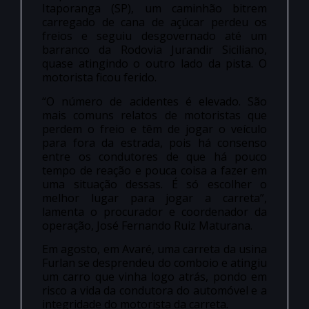
Itaporanga (SP), um caminhão bitrem
carregado de cana de açúcar perdeu os
freios e seguiu desgovernado até um
barranco da Rodovia Jurandir Siciliano,
quase atingindo o outro lado da pista. O
motorista ficou ferido.
“O número de acidentes é elevado. São
mais comuns relatos de motoristas que
perdem o freio e têm de jogar o veículo
para fora da estrada, pois há consenso
entre os condutores de que há pouco
tempo de reação e pouca coisa a fazer em
uma situação dessas. É só escolher o
melhor lugar para jogar a carreta”,
lamenta o procurador e coordenador da
operação, José Fernando Ruiz Maturana.
Em agosto, em Avaré, uma carreta da usina
Furlan se desprendeu do comboio e atingiu
um carro que vinha logo atrás, pondo em
risco a vida da condutora do automóvel e a
integridade do motorista da carreta.