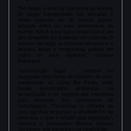
“No Brasil, o nível de tolerância ao volume
de carga transportado nas estradas é
muito superior ao de outros países,
estando entre os mais permissivos do
mundo. Não é à toa que o nosso país é um
dos campeões em acidentes em rodovias. O
excesso de carga, as jornadas abusivas e o
descaso levam à insegurança pública em
todos os seus aspectos”, observa
Maturana.
Terceirização ilegal – Também foi
vistoriada uma frente de trabalho de corte
mecanizado da Usina Rio Pardo, onde
foram encontrados problemas na
terceirização e no registro dos intervalos
para descanso dos operadores de
colheitadeira. “Terceirizar a colheita de
cana significa terceirizar a atividade-fim da
empresa, o que é vetado pela legislação”,
observa o procurador Marcus Vinícius
Gonçalves, que participou na fiscalização.