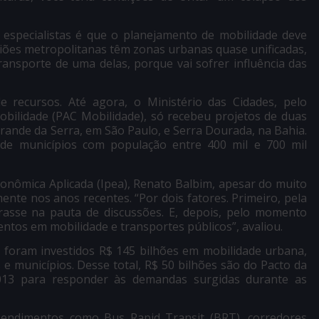
 especialistas é que o planejamento de mobilidade deve
giões metropolitanas têm zonas urbanas quase unificadas,
ransporte de uma delas, porque vai sofrer influência das
recursos. Até agora, o Ministério das Cidades, pelo
bilidade (PAC Mobilidade), só recebeu projetos de duas
rande da Serra, em São Paulo, e Serra Dourada, na Bahia.
de municípios com população entre 400 mil e 700 mil
conômica Aplicada (Ipea), Renato Balbim, apesar do muito
nte nos anos recentes. “Por dois fatores. Primeiro, pela
trasse na pauta de discussões. E, depois, pelo momento
entos em mobilidade e transportes públicos”, avaliou.
 foram investidos R$ 145 bilhões em mobilidade urbana,
 e municípios. Desse total, R$ 50 bilhões são do Pacto da
013 para responder às demandas surgidas durante as
endimentos como Bus Rapid Transit (BRT), corredores