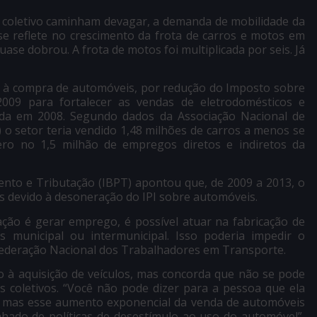
 coletivo caminham devagar, a demanda de mobilidade da
 se reflete no crescimento da frota de carros e motos em
uase dobrou. A frota de motos foi multiplicada por seis. Já
l à compra de automóveis, por redução do Imposto sobre
m 2009 para fortalecer as vendas de eletrodomésticos e
ada em 2008. Segundo dados da Associação Nacional de
 o setor teria vendido 1,48 milhões de carros a menos se
ro no 1,5 milhão de empregos diretos e indiretos da
ento e Tributação (IBPT) apontou que, de 2009 a 2013, o
os devido à desoneração do IPI sobre automóveis.
ação é gerar emprego, é possível atuar na fabricação de
 municipal ou intermunicipal. Isso poderia impedir o
federação Nacional dos Trabalhadores em Transporte.
to à aquisição de veículos, mas concorda que não se pode
s coletivos. “Você não pode dizer para a pessoa que ela
r, mas esse aumento exponencial da venda de automóveis
hado de políticas de desestímulo ao uso do automóvel”,