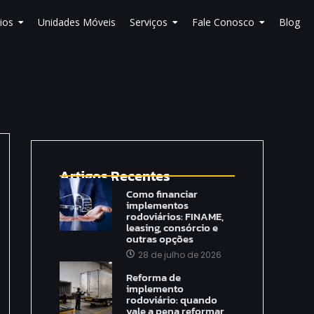
ios
Unidades Móveis
Serviços
Fale Conosco
Blog
Artigos Recentes
Como financiar
implementos
rodoviários: FINAME,
leasing, consórcio e
outras opções
28 de julho de 2026
Reforma de
implemento
rodoviário: quando
vale a pena reformar