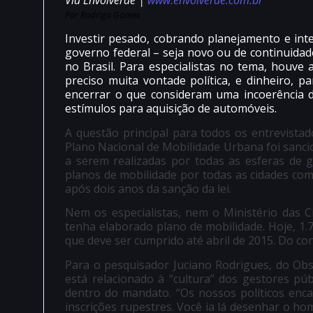
Via Envolverde |
www.envolverde.com.br
Por Rodrigo Gomes
Investir pesado, cobrando planejamento e inte
governo federal – seja novo ou de continuidad
no Brasil. Para especialistas no tema, houv
preciso muita vontade política, e dinheiro, p
encerrar o que consideram uma incoerência d
estímulos para aquisição de automóveis.
A questão principal para todos os entrevista
Plano Nacional de Mobilidade Urbana foi sanci
a serem realizadas por todas as esferas de g
planos de mobilidade por todas as cidades co
após dois anos da sanção da lei.
Nem os especialistas, nem o Ministério das 
tenha elaborado plano de mobilidade. Hoje, 1.
que deve ser cumprido até abril de 2015. Do con
Para o pesquisador Juciano Rodrigues, do Obs
está relacionado à “cultura” dos gestores pú
dentro do mandato. “Os nossos políticos en
inscrições rupestres. Você ia lá desenhar o h