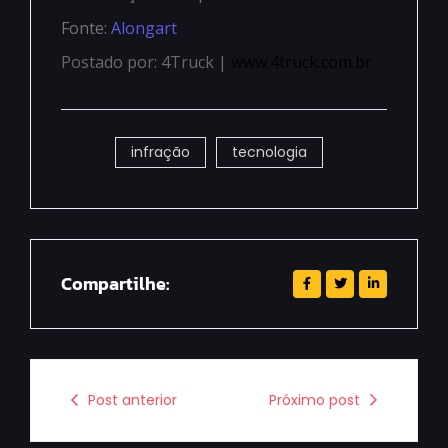
Fonte:
Alongart
Postado por: 4Truck |
www.4truck.com.br
infração
tecnologia
Compartilhe:
Post anterior
Próximo post