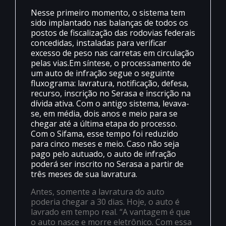
Nesse primeiro momento, o sistema tem
sido implantado nas balanças de todos os
postos de fiscalização das rodovias federais
concedidas, instaladas para verificar
excesso de peso nas carretas em circulação
pelas vias.Em síntese, o processamento de
um auto de infração segue o seguinte
fluxograma: lavratura, notificação, defesa,
recurso, inscrição no Serasa e inscrição na
dívida ativa. Com o antigo sistema, levava-
se, em média, dois anos e meio para se
chegar até a última etapa do processo.
Com o Sifama, esse tempo foi reduzido
para cinco meses e meio. Caso não seja
pago pelo autuado, o auto de infração
poderá ser inscrito no Serasa a partir de
três meses de sua lavratura.
Antes, somente a lavratura do auto
poderia chegar a 30 dias. Hoje, o auto é
lavrado em tempo real. “A vantagem é que
o auto nasce e morre eletrônico. Com essa