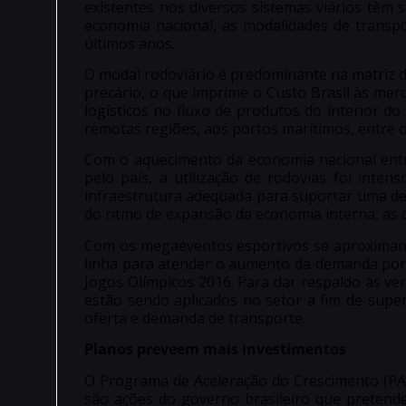
existentes nos diversos sistemas viários têm 
economia nacional, as modalidades de transp
últimos anos.
O modal rodoviário é predominante na matriz d
precário, o que imprime o Custo Brasil às merc
logísticos no fluxo de produtos do interior do
remotas regiões, aos portos marítimos, entre o
Com o aquecimento da economia nacional ent
pelo país, a utilização de rodovias foi inten
infraestrutura adequada para suportar uma d
do ritmo de expansão da economia interna, as c
Com os megaeventos esportivos se aproximan
linha para atender o aumento da demanda por
Jogos Olímpicos 2016. Para dar respaldo às v
estão sendo aplicados no setor a fim de supe
oferta e demanda de transporte.
Planos preveem mais investimentos
O Programa de Aceleração do Crescimento (PAC
são ações do governo brasileiro que pretende