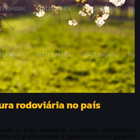
ura rodoviária no país
são no Brasil atualmente, a fragilizada infraestrutura
orte um grande desafio a superar. Como os gargalos