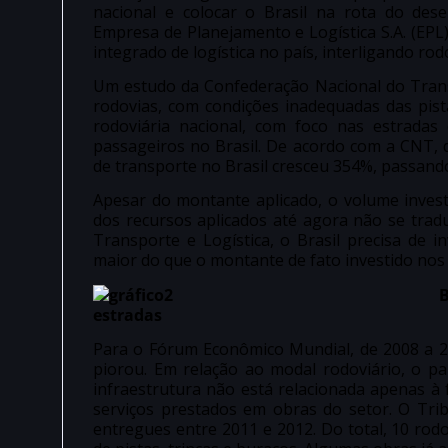
nacional e colocar o Brasil na rota do des
Empresa de Planejamento e Logística S.A. (EPL)
integrado de logística no país, interligando rod
Um estudo da Confederação Nacional do Trans
rodovias, com condições inadequadas das pista
rodoviária nacional, com foco nas estradas
passageiros no Brasil. De acordo com a CNT, d
de transporte no Brasil cresceu 354%, passando
Apesar do montante aplicado, o volume inves
dos recursos aplicados até agora não se tra
Transporte e Logística, o Brasil precisa de i
maior do que o montante de fato investido nos 
estradas
Para o Fórum Econômico Mundial, de 2008 a 20
piorou. Em relação ao modal rodoviário, o pa
infraestrutura não está relacionada apenas à
serviços prestados em obras do setor. O Tri
entregues entre 2011 e 2012. Do total, 10 ro