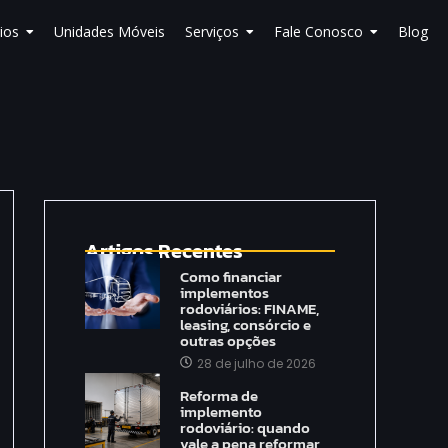
ios
Unidades Móveis
Serviços
Fale Conosco
Blog
Artigos Recentes
Como financiar
implementos
rodoviários: FINAME,
leasing, consórcio e
outras opções
28 de julho de 2026
Reforma de
implemento
rodoviário: quando
vale a pena reformar