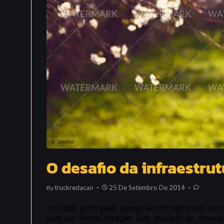
O desafio da infraestrut
Truckredacao
25 De Setembro De 2014
By
Um dos principais temas econômicos em discus
tem na modernização dos modais de transp