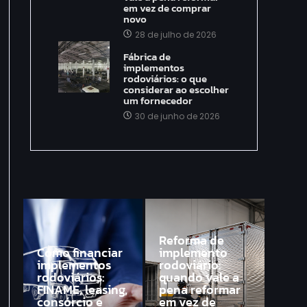
em vez de comprar
novo
28 de julho de 2026
Fábrica de
implementos
rodoviários: o que
considerar ao escolher
um fornecedor
30 de junho de 2026
Reforma de
Como financiar
implemento
implementos
rodoviário:
rodoviários:
quando vale a
FINAME, leasing,
pena reformar
consórcio e
em vez de