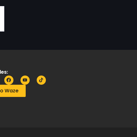
es:
no Waze