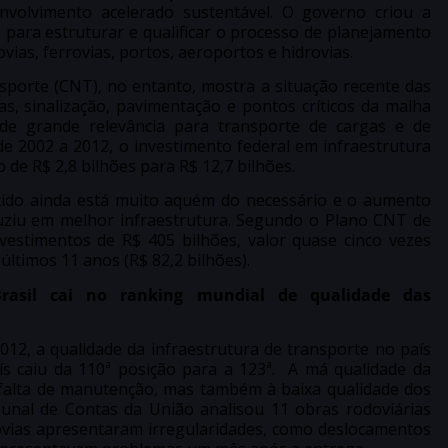
envolvimento acelerado sustentável. O governo criou a
 para estruturar e qualificar o processo de planejamento
ovias, ferrovias, portos, aeroportos e hidrovias.
porte (CNT), no entanto, mostra a situação recente das
s, sinalização, pavimentação e pontos críticos da malha
 de grande relevância para transporte de cargas e de
e 2002 a 2012, o investimento federal em infraestrutura
 de R$ 2,8 bilhões para R$ 12,7 bilhões.
tido ainda está muito aquém do necessário e o aumento
duziu em melhor infraestrutura. Segundo o Plano CNT de
nvestimentos de R$ 405 bilhões, valor quase cinco vezes
últimos 11 anos (R$ 82,2 bilhões).
Brasil cai no ranking mundial de qualidade das
12, a qualidade da infraestrutura de transporte no país
ís caiu da 110ª posição para a 123ª. A má qualidade da
 falta de manutenção, mas também à baixa qualidade dos
bunal de Contas da União analisou 11 obras rodoviárias
dovias apresentaram irregularidades, como deslocamentos