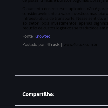
de pistas, trincas e buracos. Algumas obras j
O aumento dos recursos aplicados não é garant
consideravelmente o valor investido, mas pioro
infraestrutura de transporte. Nesse sentido, 
ao setor, pois investimentos apenas signif
redução de custos logísticos se traduzidos em 
Fonte:
Knowtec
Postado por: 4
Truck
|
www.4truck.com.br
Compartilhe: