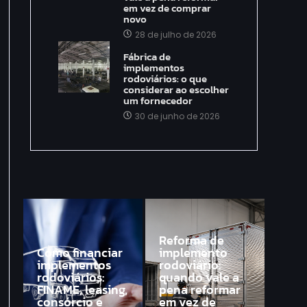
em vez de comprar
novo
28 de julho de 2026
Fábrica de
implementos
rodoviários: o que
considerar ao escolher
um fornecedor
30 de junho de 2026
Reforma de
Como financiar
implemento
implementos
rodoviário:
rodoviários:
quando vale a
FINAME, leasing,
pena reformar
consórcio e
em vez de