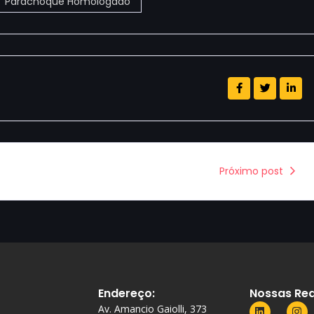
Parachoque Homologado
Próximo post
Endereço:
Nossas Red
Av. Amancio Gaiolli, 373