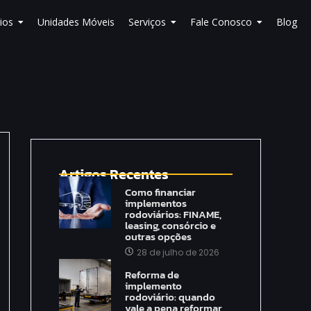
ios
Unidades Móveis
Serviços
Fale Conosco
Blog
Artigos Recentes
Como financiar
implementos
rodoviários: FINAME,
leasing, consórcio e
outras opções
28 de julho de 2026
Reforma de
implemento
rodoviário: quando
vale a pena reformar