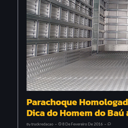
Parachoque Homologado
Dica do Homem do Baú
Truckredacao
8 De Fevereiro De 2016
By