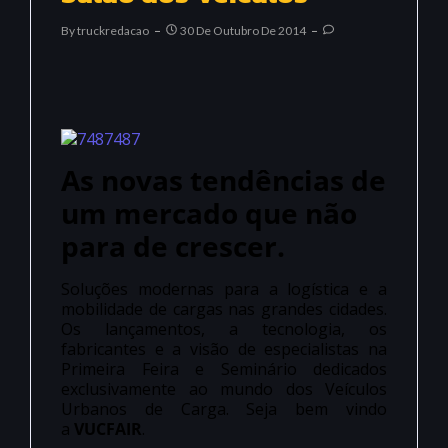
By
Truckredacao
30 De Outubro De 2014
As novas tendências de
um mercado que não
para de crescer.
Soluções modernas para a logística e a
mobilidade de cargas nas grandes cidades.
Os lançamentos, a tecnologia, os
fabricantes e a visão de especialistas na
Primeira Feira e Seminário dedicados
exclusivamente ao mundo dos Veículos
Urbanos de Carga. Seja bem vindo
a
VUCFAIR
.