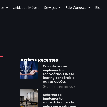
ios
Unidades Móveis
Serviços
Fale Conosco
Blog
Artigos Recentes
Como financiar
implementos
rodoviários: FINAME,
leasing, consórcio e
outras opções
28 de julho de 2026
Reforma de
implemento
rodoviário: quando
vale a pena reformar