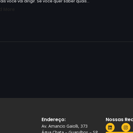
ais você vai dirigir. Se você quer saber quais…
d More
Endereço:
Nossas Red
Av. Amancio Gaiolli, 373
Água Chata – Guarulhos – SP