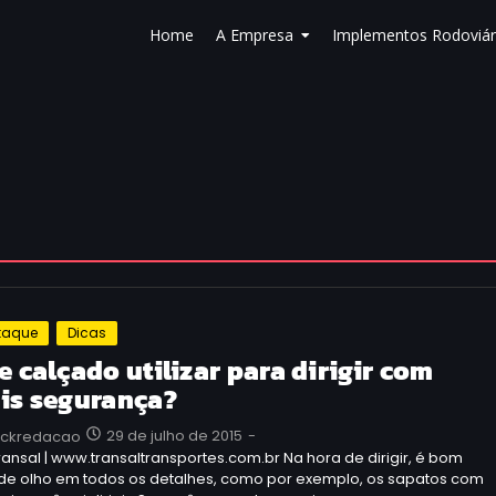
Home
A Empresa
Implementos Rodoviár
taque
Dicas
 calçado utilizar para dirigir com
is segurança?
29 de julho de 2015
-
uckredacao
ransal | www.transaltransportes.com.br Na hora de dirigir, é bom
r de olho em todos os detalhes, como por exemplo, os sapatos com