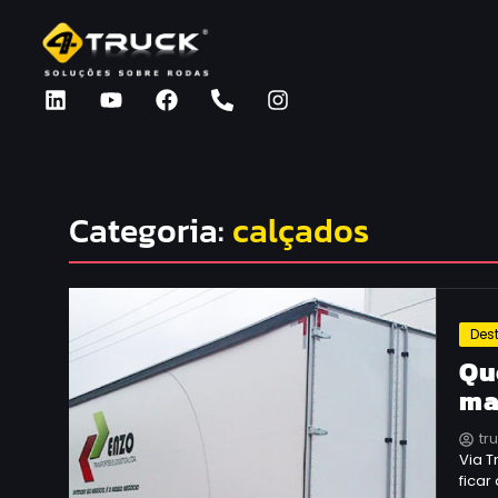
Categoria:
calçados
Des
Que
ma
tr
Via T
fica