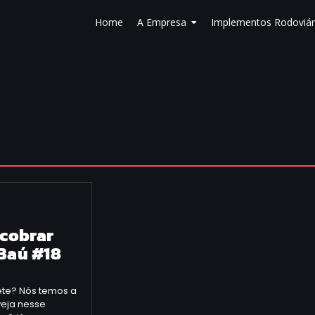
Home
A Empresa
Implementos Rodoviár
cobrar
 Baú #18
ete? Nós temos a
veja nesse