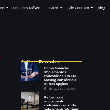
ios
Unidades Móveis
Serviços
Fale Conosco
Blog
Artigos Recentes
Como financiar
implementos
rodoviários: FINAME,
leasing, consórcio e
outras opções
28 de julho de 2026
Reforma de
implemento
rodoviário: quando
vale a pena reformar