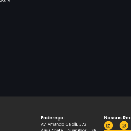
ocê já…
Endereço:
Nossas Red
Av. Amancio Gaiolli, 373
Água Chata – Guarulhos – SP