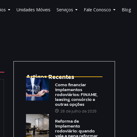
ios
Unidades Móveis
Serviços
Fale Conosco
Blog
Artigos Recentes
Como financiar
implementos
rodoviários: FINAME,
leasing, consórcio e
outras opções
28 de julho de 2026
Reforma de
implemento
rodoviário: quando
vale a pena reformar