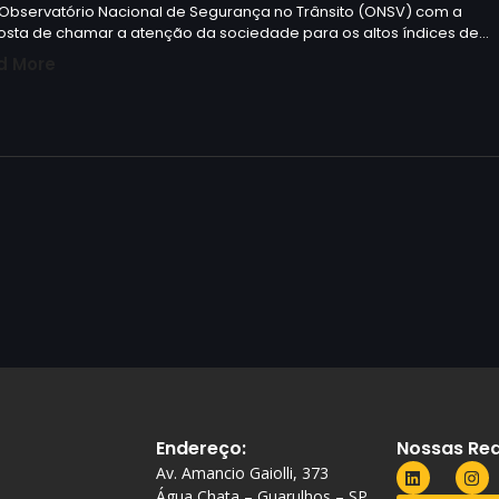
 Observatório Nacional de Segurança no Trânsito (ONSV) com a
osta de chamar a atenção da sociedade para os altos índices de…
d More
Endereço:
Nossas Red
Av. Amancio Gaiolli, 373
Água Chata – Guarulhos – SP