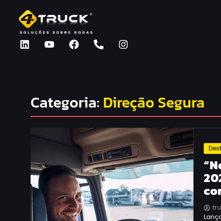
Categoria:
Direção Segura
Des
“N
20
co
tr
Lança