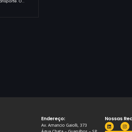
ransporte. O…
Endereço:
Nossas Red
Av. Amancio Gaiolli, 373
Água Chata – Guarulhos – SP