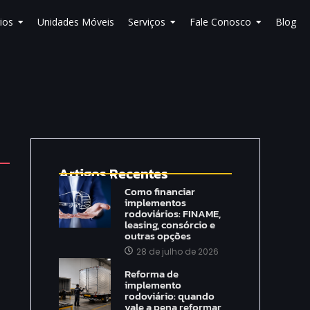
ios
Unidades Móveis
Serviços
Fale Conosco
Blog
Artigos Recentes
Como financiar
implementos
rodoviários: FINAME,
leasing, consórcio e
outras opções
28 de julho de 2026
Reforma de
implemento
rodoviário: quando
vale a pena reformar