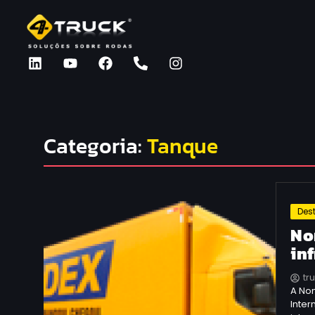
Categoria:
Tanque
Des
No
in
tr
A Nom
Inte