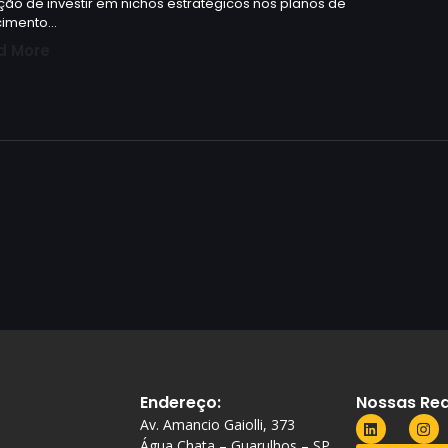
ção de investir em nichos estratégicos nos planos de
cimento…
d More
Endereço:
Nossas Red
Av. Amancio Gaiolli, 373
Água Chata – Guarulhos – SP