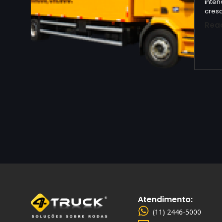
inten
cres
Rea
Atendimento:
(11) 2446-5000