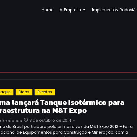
Home
A Empresa
Implementos Rodoviár
taque
Dicas
Eventos
ma lançará Tanque Isotérmico para
fraestrutura na M&T Expo
8 de outubro de 2014
-
uckredacao
a do Brasil participará pela primeira vez da M&T Expo 2012 – Feira
rnacional de Equipamentos para Construção e Mineração, com a