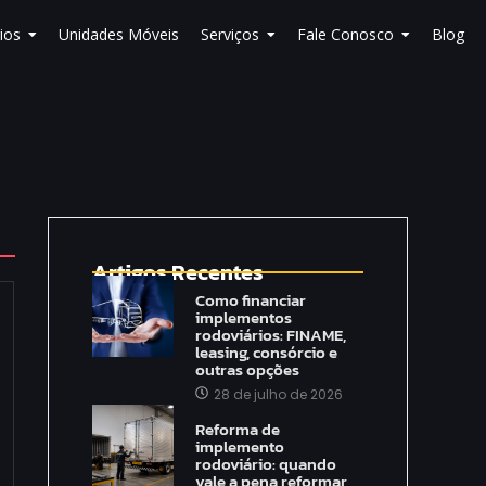
ios
Unidades Móveis
Serviços
Fale Conosco
Blog
Artigos Recentes
Como financiar
implementos
rodoviários: FINAME,
leasing, consórcio e
outras opções
28 de julho de 2026
Reforma de
implemento
rodoviário: quando
vale a pena reformar