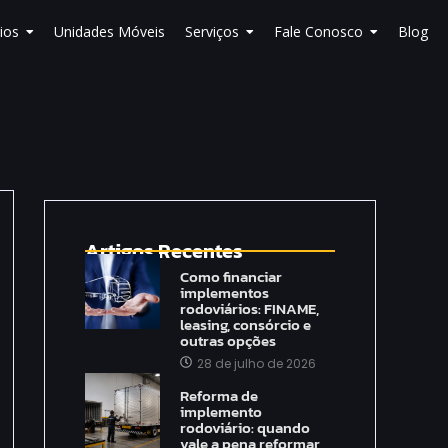
ios
Unidades Móveis
Serviços
Fale Conosco
Blog
Artigos Recentes
Como financiar
implementos
rodoviários: FINAME,
leasing, consórcio e
outras opções
28 de julho de 2026
Reforma de
implemento
rodoviário: quando
vale a pena reformar