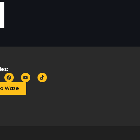
es:
no Waze