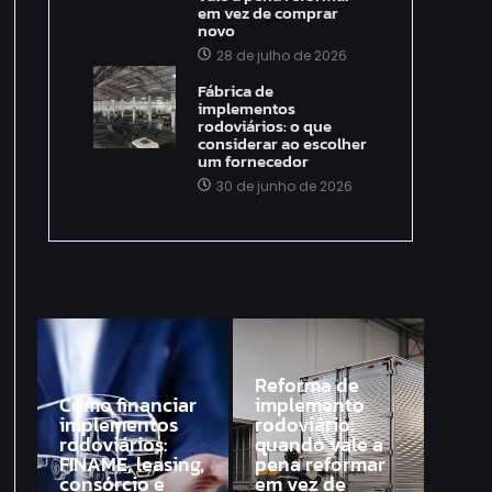
em vez de comprar
novo
28 de julho de 2026
Fábrica de
implementos
rodoviários: o que
considerar ao escolher
um fornecedor
30 de junho de 2026
Reforma de
Como financiar
implemento
implementos
rodoviário:
rodoviários:
quando vale a
FINAME, leasing,
pena reformar
consórcio e
em vez de