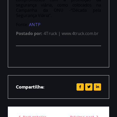
segurança viária, como colocados na
Campanha da ONU -“Década pela
Segurança Viária”.
Fonte:
ANTP
Postado por:
4Truck | www.4truck.com.br
Compartilhe: