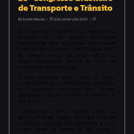
de Transporte e Trânsito
By
Truckredacao
6 De Janeiro De 2015
O Congresso Brasileiro de Transporte e
Trânsito é um evento promovido
bienalmente pela Associação Nacional de
Transportes Públicos – ANTP desde 1977.
O evento reúne, a cada edição, a
maior comunidade técnica do setor da
mobilidade urbana do país.
A cada encontro uma cidade se coloca
como anfitriã do evento. Nesta 20ª edição,
o Congresso ocorrerá em Santos,
importante cidade litorânea no Estado de
São Paulo.
Fundada em 1546, Santos dista 72
quilômetros da Capital. Aos 468 anos de
existência, com 433.153 habitantes, é a 10ª
maior cidade do Estado de São Paulo, e