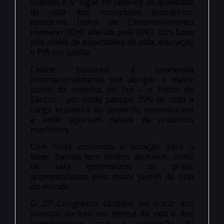
ostenta o 5º lugar no ranking de qualidade
de vida dos municípios brasileiros,
conforme Índice de Desenvolvimento
Humano (IDH) aferido pela ONU com base
nos níveis de expectativa de vida, educação
e PIB per capita.
Cidade histórica, é conhecida
internacionalmente por abrigar o maior
porto da América do Sul – o Porto de
Santos–, por onde passam 25% de toda a
carga brasileira do comércio internacional
e onde aportam navios de cruzeiros
marítimos.
Com forte economia e vocação para o
lazer, Santos tem muitos atrativos, como
os sete quilômetros de praia,
acompanhados pelo maior jardim de orla
do mundo.
O 20º Congresso também vai tratar dos
avanços da luta em defesa da vida e dos
compromissos com a promoção da