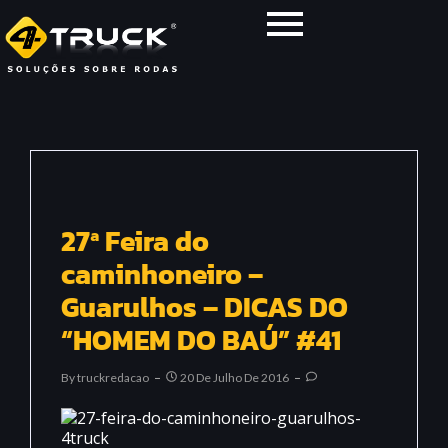
27ª Feira do
caminhoneiro –
Guarulhos – DICAS DO
“HOMEM DO BAÚ” #41
By
Truckredacao
20 De Julho De 2016