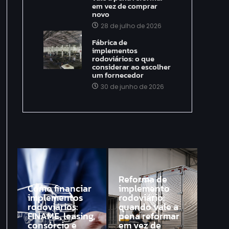
em vez de comprar
novo
28 de julho de 2026
Fábrica de
implementos
rodoviários: o que
considerar ao escolher
um fornecedor
30 de junho de 2026
Reforma de
Como financiar
implemento
implementos
rodoviário:
rodoviários:
quando vale a
FINAME, leasing,
pena reformar
consórcio e
em vez de