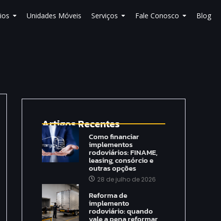
ios
Unidades Móveis
Serviços
Fale Conosco
Blog
Artigos Recentes
Como financiar
implementos
rodoviários: FINAME,
leasing, consórcio e
outras opções
28 de julho de 2026
Reforma de
implemento
rodoviário: quando
vale a pena reformar