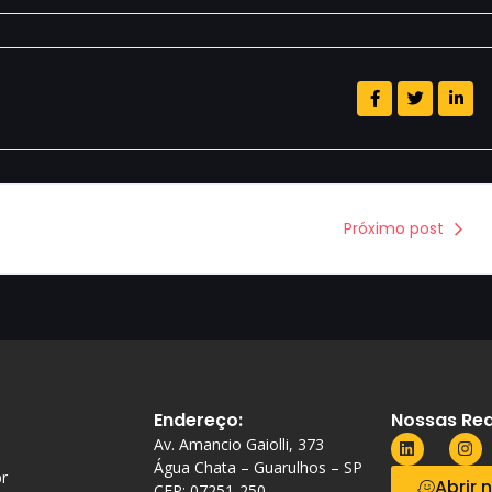
Próximo post
Endereço:
Nossas Red
Av. Amancio Gaiolli, 373
Água Chata – Guarulhos – SP
r
Abrir 
CEP: 07251-250