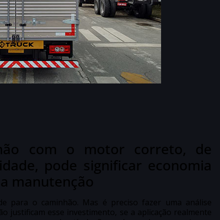
hão com o motor correto, de
dade, pode significar economia
 da manutenção
ade para o caminhão. Mas é preciso fazer uma análise
ão justificam esse investimento, se a aplicação realmente