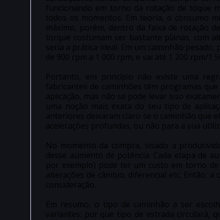
funcionando em torno da rotação de toque m
todos os momentos. Em teoria, o consumo m
máximo, porém, dentro da faixa de rotação d
torque costumam ser bastante planas, com alt
seria a prática ideal. Em um caminhão pesado, 
de 900 rpm a 1 000 rpm, e vai até 1 200 rpm/1 
Portanto, em princípio não existe uma regr
fabricantes de caminhões têm programas que 
aplicação, mas não se pode levar isso exatame
uma noção mais exata do seu tipo de aplica
anteriores deixaram claro se o caminhão que el
acelerações profundas, ou não para a sua utili
No momento da compra, visado a produtivida
desse aumento de potência. Cada etapa de aum
por exemplo) pode ter um custo em torno de R
alterações de câmbio, diferencial etc. Então, 
consideração.
Em resumo, o tipo de caminhão a ser escolhi
variantes: por que tipo de estrada circulará, 