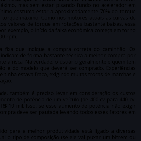
áximo, mas sem estar pisando fundo no acelerador em
ínimo costuma estar a aproximadamente 70% do torque
e torque máximo. Como nos motores atuais as curvas de
os valores de torque em rotações bastante baixas, essa
por exemplo, o início da faixa econômica começa em torno
500 rpm.
a fixa que indique a compra correta do caminhão. Os
indicam de forma bastante técnica a melhor compra por
nte à risca. Na verdade, o usuário geralmente é quem tem
ção e do modelo que deverá ser comprado. Experiências
e tinha estava fraco, exigindo muitas trocas de marchas e
zação.
de, também é preciso levar em consideração os custos
ento de potência de um veículo (de 400 cv para 440 cv,
$ 10 mil. Isso, se esse aumento de potência não exigir
a compra deve ser pautada levando todos esses fatores em
do para a melhor produtividade está ligado a diversas
qual o tipo de composição (se ele vai puxar um bitrem ou