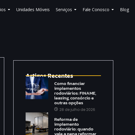
ios
Unidades Móveis
Serviços
Fale Conosco
Blog
Artigos Recentes
Como financiar
implementos
rodoviários: FINAME,
leasing, consórcio e
outras opções
28 de julho de 2026
Reforma de
implemento
rodoviário: quando
vale a pena reformar