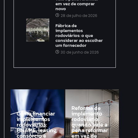
em vez de comprar
novo
28 de julho de 2026
Fábrica de
implementos
rodoviários: o que
considerar ao escolher
um fornecedor
30 de junho de 2026
Reforma de
Como financiar
implemento
implementos
rodoviário:
rodoviários:
quando vale a
FINAME, leasing,
pena reformar
consórcio e
em vez de