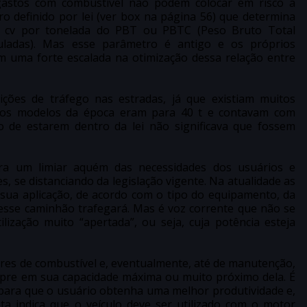
 gastos com combustível não podem colocar em risco a
o definido por lei (ver box na página 56) que determina
 cv por tonelada do PBT ou PBTC (Peso Bruto Total
uladas). Mas esse parâmetro é antigo e os próprios
m uma forte escalada na otimização dessa relação entre
dições de tráfego nas estradas, já que existiam muitos
tos modelos da época eram para 40 t e contavam com
o de estarem dentro da lei não significava que fossem
ra um limiar aquém das necessidades dos usuários e
 se distanciando da legislação vigente. Na atualidade as
ua aplicação, de acordo com o tipo do equipamento, da
esse caminhão trafegará. Mas é voz corrente que não se
zação muito “apertada”, ou seja, cuja potência esteja
res de combustível e, eventualmente, até de manutenção,
mpre em sua capacidade máxima ou muito próximo dela. É
 para que o usuário obtenha uma melhor produtividade e,
a indica que o veículo deve ser utilizado com o motor