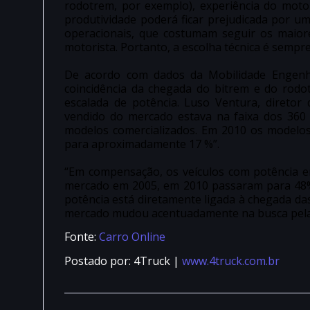
rodotrem, por exemplo), experiência do motor
produtividade poderá ficar prejudicada por um 
operacionais, que costumam seguir os maiore
motorista. Portanto, a escolha técnica é sempr
De acordo com dados da Mobilidade Engenha
coincidência da chegada do bitrem e do rod
escalada de potência. Luso Ventura, diretor
vendido do mercado estava na faixa dos 360
modelos comercializados. Em 2010 os modelos
para aproximadamente 17 %”.
“Em compensação, os veículos com potência e
mercado em 2005, em 2010 passaram para 48%.
potência está diretamente ligada à chegada das 
mercado mudou acentuadamente na busca pela ef
Fonte:
Carro Online
Postado por: 4Truck |
www.4truck.com.br