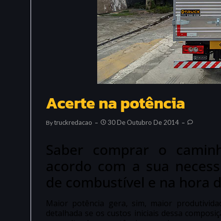
Acerte na potência
Truckredacao
30 De Outubro De 2014
By
Saber comprar o camin
acordo com a sua necessi
de combustível e na hora
Maior potência gera, sim, maior produtivid
detalhada se os custos iniciais dessa composiç