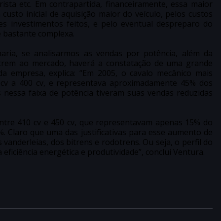
ista etc. Em contrapartida, financeiramente, essa maior
custo inicial de aquisição maior do veículo, pelos custos
s investimentos feitos, e pelo eventual despreparo do
e bastante complexa.
ria, se analisarmos as vendas por potência, além da
otrem ao mercado, haverá a constatação de uma grande
 da empresa, explica: “Em 2005, o cavalo mecânico mais
 cv a 400 cv, e representava aproximadamente 45% dos
 nessa faixa de potência tiveram suas vendas reduzidas
ntre 410 cv e 450 cv, que representavam apenas 15% do
 Claro que uma das justificativas para esse aumento de
vanderleias, dos bitrens e rodotrens. Ou seja, o perfil do
iciência energética e produtividade”, conclui Ventura.