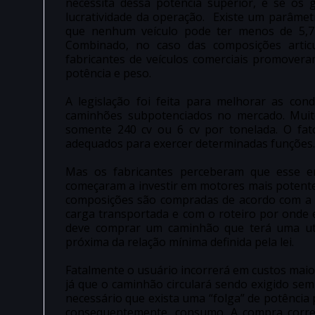
necessita dessa potência superior, e se os
lucratividade da operação. Existe um parâmetr
que nenhum veículo pode ter menos de 5,7
Combinado, no caso das composições artic
fabricantes de veículos comerciais promovera
potência e peso.
A legislação foi feita para melhorar as con
caminhões subpotenciados no mercado. Mui
somente 240 cv ou 6 cv por tonelada. O fat
adequados para exercer determinadas funções.
Mas os fabricantes perceberam que esse e
começaram a investir em motores mais potentes,
composições são compradas de acordo com a s
carga transportada e com o roteiro por onde 
deve comprar um caminhão que terá uma utili
próxima da relação mínima definida pela lei.
Fatalmente o usuário incorrerá em custos maio
já que o caminhão circulará sendo exigido se
necessário que exista uma “folga” de potência
consequentemente, consumo. A compra corret