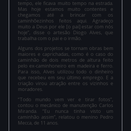
tempo, ele ficava muito tempo na estrada.
Mas hoje estamos muito contentes e
chegamos até a brincar com os
caminhõezinhos feitos aqui. Agradeço
muito a Deus por ele [o pai] estar com nós
hoje”, disse o artesão Diogo Alves, que
trabalha com o pai e o irmão.
Alguns dos projetos se tornam obras bem
maiores e caprichadas, como é o caso do
caminhão de dois metros de altura feito
pelo ex-caminhoneiro em madeira e ferro.
Para isso, Alves utilizou todo o dinheiro
que recebeu em seu último emprego. E a
criação virou atração entre os vizinhos e
moradores.
“Todo mundo vem ver e tirar fotos”,
contou o mecânico de manutenção Carlos
Miranda. “Eu nunca tinha visto um
caminhão assim”, relatou o menino Pedro
Mecca, de 11 anos.