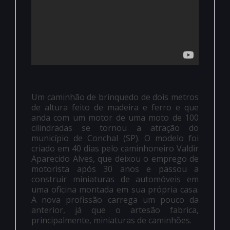
Um caminhão de brinquedo de dois metros
de altura feito de madeira e ferro e que
anda com um motor de uma moto de 100
cilindradas se tornou a atração do
município de Conchal (SP). O modelo foi
criado em 40 dias pelo caminhoneiro Valdir
Aparecido Alves, que deixou o emprego de
motorista após 30 anos e passou a
construir miniaturas de automóveis em
uma oficina montada em sua própria casa.
A nova profissão carrega um pouco da
anterior, já que o artesão fabrica,
principalmente, miniaturas de caminhões.