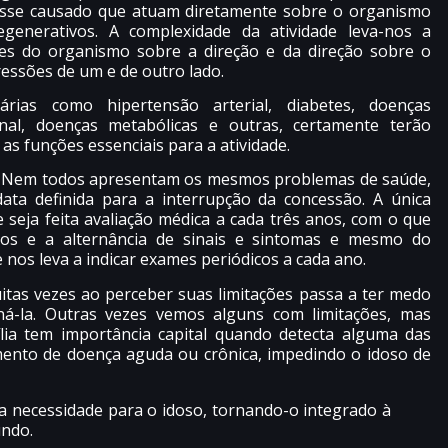
resse causado que atuam diretamente sobre o organismo
generativos. A complexidade da atividade leva-nos a
es do organismo sobre a direção e da direção sobre o
essões de um e de outro lado.
ias como hipertensão arterial, diabetes, doenças
onal, doenças metabólicas e outras, certamente terão
 funções essenciais para a atividade.
. Nem todos apresentam os mesmos problemas de saúde,
ata definida para a interrupção da concessão. A única
 seja feita avaliação médica a cada três anos, com o que
os e a alternância de sinais e sintomas e mesmo do
nos leva a indicar exames periódicos a cada ano.
tas vezes ao perceber suas limitações passa a ter medo
á-la. Outras vezes vemos alguns com limitações, mas
ília tem importância capital quando detecta alguma das
mento de doença aguda ou crônica, impedindo o idoso de
a necessidade para o idoso, tornando-o integrado à
undo.