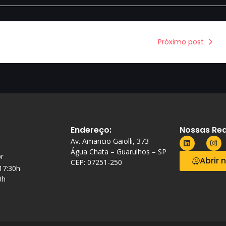
Próximo post
Endereço:
Nossas Red
Av. Amancio Gaiolli, 373
Água Chata – Guarulhos – SP
r
Abrir 
CEP: 07251-250
 17:30h
0h