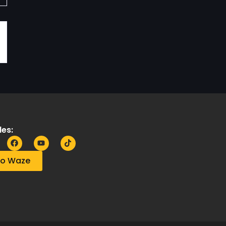
es:
no Waze