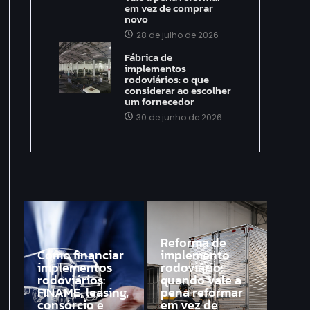
em vez de comprar
novo
28 de julho de 2026
Fábrica de
implementos
rodoviários: o que
considerar ao escolher
um fornecedor
30 de junho de 2026
Reforma de
Como financiar
implemento
implementos
rodoviário:
rodoviários:
quando vale a
FINAME, leasing,
pena reformar
consórcio e
em vez de