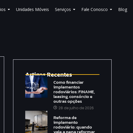
ios
Unidades Móveis
Serviços
Fale Conosco
Blog
Artigos Recentes
Como financiar
implementos
rodoviários: FINAME,
leasing, consórcio e
outras opções
28 de julho de 2026
Reforma de
implemento
rodoviário: quando
vale a pena reformar