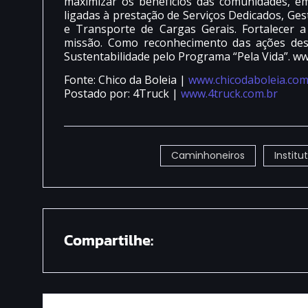
maximizar os benefícios das comunidades, e
ligadas à prestação de Serviços Dedicados, Ges
e Transporte de Cargas Gerais. Fortalecer 
missão. Como reconhecimento das ações dese
Sustentabilidade pelo Programa “Pela Vida”. www
Fonte: Chico da Boleia |
www.chicodaboleia.com
Postado por: 4Truck |
www.4truck.com.br
Caminhoneiros
Institu
Compartilhe: