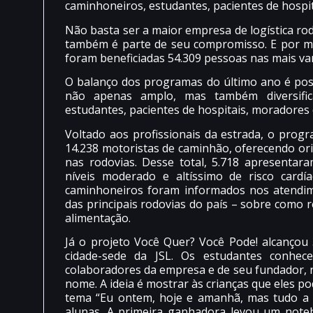
caminhoneiros, estudantes, pacientes de hospi
Não basta ser a maior empresa de logística rodo
também é parte de seu compromisso. E por mei
foram beneficiadas 54.309 pessoas nas mais var
O balanço dos programas do último ano é pos
não apenas amplo, mas também diversific
estudantes, pacientes de hospitais, moradores 
Voltado aos profissionais da estrada, o prog
14.238 motoristas de caminhão, oferecendo or
nas rodovias. Desse total, 5.718 apresentar
níveis moderado e altíssimo de risco cardí
caminhoneiros foram informados nos atendim
das principais rodovias do país – sobre como 
alimentação.
Já o projeto Você Quer? Você Pode! alcançou 
cidade-sede da JSL. Os estudantes conhec
colaboradores da empresa e de seu fundador, n
nome. A ideia é mostrar às crianças que eles 
tema “Eu ontem, hoje e amanhã, mas tudo a s
alunas. A primeira ganhadora levou um note