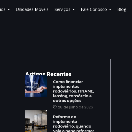
ios
Unidades Móveis
Serviços
Fale Conosco
Blog
Artigos Recentes
Como financiar
implementos
rodoviários: FINAME,
leasing, consórcio e
outras opções
28 de julho de 2026
Reforma de
implemento
rodoviário: quando
vale a pena reformar