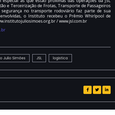
m especial as que estão próximas das operações da JSL
tão e Terceirização de Frotas, Transporte de Passageiros
a segurança no transporte rodoviário faz parte de sua
nvolvidas, o Instituto recebeu o Prêmio Whirlpool de
.institutojuliosimoes.org.br / www.jsl.com.br
.br
to Julio Simões
JSL
logistica