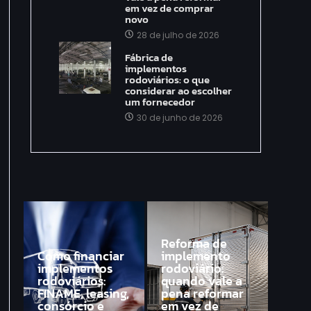
em vez de comprar
novo
28 de julho de 2026
Fábrica de
implementos
rodoviários: o que
considerar ao escolher
um fornecedor
30 de junho de 2026
Reforma de
Como financiar
implemento
implementos
rodoviário:
rodoviários:
quando vale a
FINAME, leasing,
pena reformar
consórcio e
em vez de