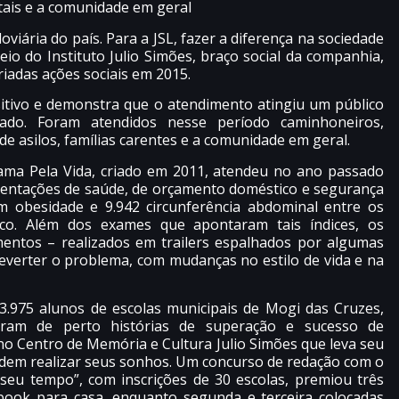
tais e a comunidade em geral
viária do país. Para a JSL, fazer a diferença na sociedade
o do Instituto Julio Simões, braço social da companhia,
iadas ações sociais em 2015.
itivo e demonstra que o atendimento atingiu um público
ado. Foram atendidos nesse período caminhoneiros,
de asilos, famílias carentes e a comunidade em geral.
rama Pela Vida, criado em 2011, atendeu no ano passado
ientações de saúde, de orçamento doméstico e segurança
am obesidade e 9.942 circunferência abdominal entre os
aco. Além dos exames que apontaram tais índices, os
entos – realizados em trailers espalhados por algumas
reverter o problema, com mudanças no estilo de vida e na
3.975 alunos de escolas municipais de Mogi das Cruzes,
eram de perto histórias de superação e sucesso de
o Centro de Memória e Cultura Julio Simões que leva seu
podem realizar seus sonhos. Um concurso de redação com o
eu tempo”, com inscrições de 30 escolas, premiou três
book para casa, enquanto segunda e terceira colocadas