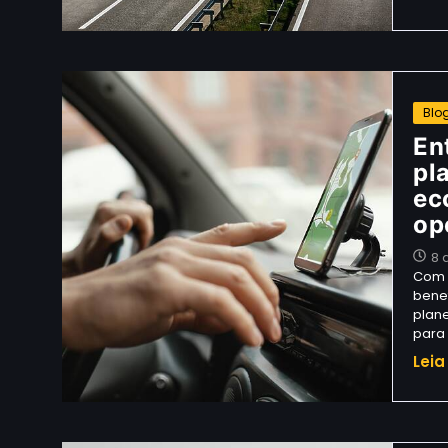
Blo
En
pl
ec
op
8 
Com o
benef
plane
para
Leia