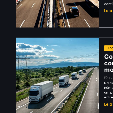
cont
Leia
Blo
Co
co
mo
15
Na ex
núme
um pa
enfr
Leia