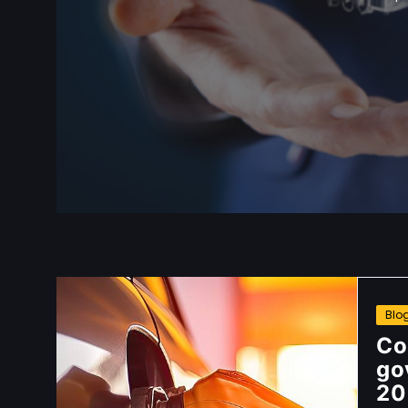
Blo
Co
go
20