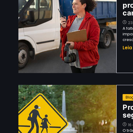
pr
ca
23
A fal
impa
cres
Leia
Blo
Pr
se
16
O trâ