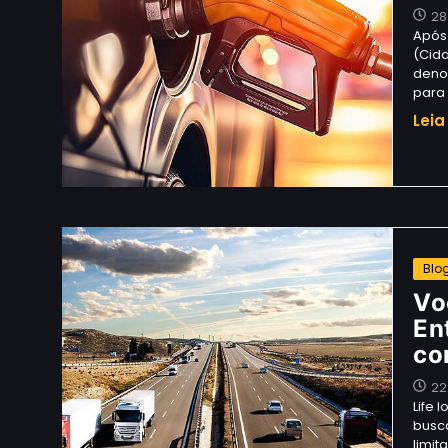
28
Após 
(Cida
deno
para
Leia
Blo
Vo
En
co
22
Life 
busc
limit