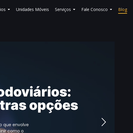
ios
Unidades Móveis
Serviços
Fale Conosco
Blog
odoviários:
utras opções
o que envolve
inir como o