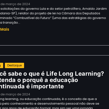
 de março de 2024
solicitações do governo Lula e do setor petrolífero, Arnaldo Jardim
dania-SP), relator do projeto de lei na Câmara dos Deputados
minado “Combustível do Futuro” (uma das estratégias do governo
 a transição…
 Mais
g
Destaque
cê sabe o que é Life Long Learning?
tenda o porquê a educação
ntinuada é importante
 de março de 2024
long learning, ou educação continuada, é o conceito de que a
a pelo conhecimento e desenvolvimento pessoal não deve se
ar aos anos de educação formal, mas sim ser uma jornada