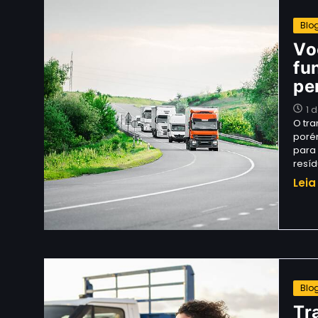
Blo
Vo
fu
pe
1 
O tra
poré
para
resí
Leia
Blo
Tr