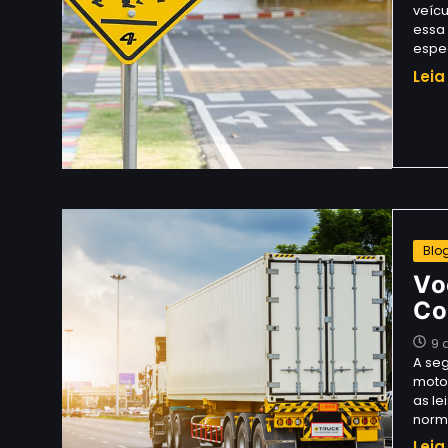
veícu
essa 
espe
Leia
Blo
Vo
Co
9 
A se
motor
as le
norm
Leia