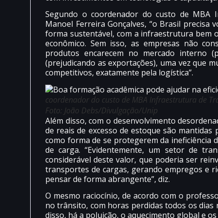
Segundo o coordenador do custo de MBA Inf
Manoel Ferreira Gonçalves, “o Brasil precisa v
forma sustentável, com a infraestrutura bem 
econômico. Sem isso, as empresas não con
produtos encarecem no mercado interno (p
(prejudicando as exportações), uma vez que m
competitivos, exatamente pela logística”.
coordenador do custo de MBA Infraestrutura de Tra
Foto: João Debs/Divulgação/Unip
Além disso, com o desenvolvimento desordenado
de reais de excesso de estoque são mantidas 
como forma de se protegerem da ineficiência d
de carga. “Evidentemente, um setor de tran
considerável deste valor, que poderia ser rein
transportes de cargas, gerando empregos e ri
pensar de forma abrangente”, diz.
O mesmo raciocínio, de acordo com o professor
no trânsito, com horas perdidas todos os dias 
disso, há a poluição, o aquecimento global e o