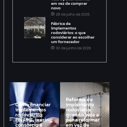
em vez de comprar
novo
28 de julho de 2026
Fábrica de
implementos
rodoviários: o que
considerar ao escolher
um fornecedor
30 de junho de 2026
Reforma de
Como financiar
implemento
implementos
rodoviário:
rodoviários:
quando vale a
FINAME, leasing,
pena reformar
consórcio e
em vez de