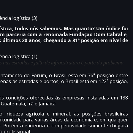
gística, todos nós sabemos. Mas quanto? Um índice foi
em parceria com a renomada Fundação Dom Cabral e,
dos últimos 20 anos, chegando a 81ª posição em nível de
 nas estradas e falta de infraestrutura é parte do problema.
antamento do Fórum, o Brasil está em 76ª posição entre
nas as estradas e portos, o Brasil está em 122ª posição,
e as condições oferecidas às empresas instaladas em 138
 Guatemala, Irã e Jamaica.
riqueza agrícola e mineral, as posições brasileiras
rtunidade para várias áreas da economia e, em qualquer
. Porém a eficiência e competitividade somente chegará
 profissional.