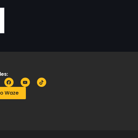
es:
no Waze