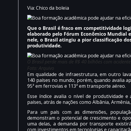
Via: Chico da boleia
Que o Brasil é fraco em competitividade lo
elaborado pelo Fórum Econômico Mundial 
nele, o Brasil atingiu a pior classificação 
produtividade.
O Brasil perde mais de R$ 40 bilhões com acidentes
Foto: Arquivo
Em qualidade de infraestrutura, em outro lav
140 países no mundo, porém, quando avalia ape
95ª em ferrovias e 113ª em transporte aéreo.
Esse índice avalia o nível de produtividade 
países, atrás de nações como Albânia, Armênia,
Para um país com as dimensões, população, 
demonstram o potencial de crescimento e opo
uma delas, a demanda por transporte existirá
com investimentos em tecnologias e capacitação