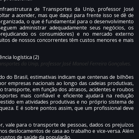
raestrutura de Transportes da Unip, professor José
oltar a acender, mas que daqui para frente isso se dê de
organizada, o que é fundamental para o desenvolvimento
seguem administrar adequadamente seus negócios, os
rejudicando os consumidores) e no mercado externo
uitos de nossos concorrentes têm custos menores e mais
nsportes da Unip, professor José Manoel Ferreira Gonçalves.
 do Brasil, estimativas indicam que centenas de bilhões
por empresas nacionais ao longo das cadeias produtivas,
o transporte, em função dos atrasos, acidentes e roubos
sportes mais confiável e eficiente ajudará na redução
vestido em atividades produtivas e no próprio sistema de
queza. E é sobre pontos assim, que um profissional deve
, vale para o transporte de pessoas, dados os prejuízos
nos deslocamentos de casa ao trabalho e vice-versa. Além
s custos de saúde da população.