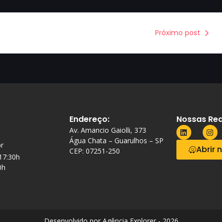
Próximo post
Endereço:
Nossas Red
Av. Amancio Gaiolli, 373
Água Chata – Guarulhos – SP
r
Abrir 
CEP: 07251-250
 17:30h
0h
Desenvolvido por Agência Explorer - 2026