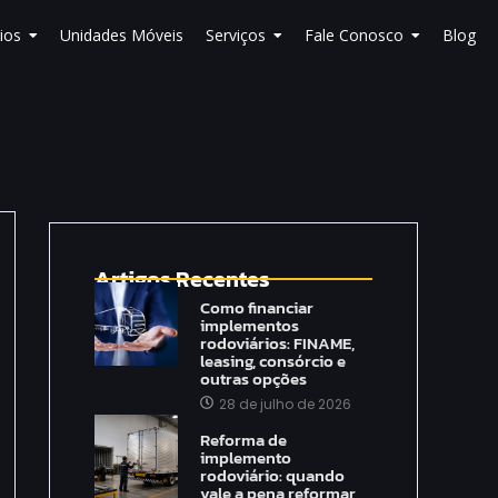
ios
Unidades Móveis
Serviços
Fale Conosco
Blog
Artigos Recentes
Como financiar
implementos
rodoviários: FINAME,
leasing, consórcio e
outras opções
28 de julho de 2026
Reforma de
implemento
rodoviário: quando
vale a pena reformar