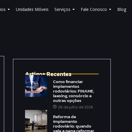
ios
Unidades Móveis
Serviços
Fale Conosco
Blog
Artigos Recentes
Como financiar
implementos
rodoviários: FINAME,
leasing, consórcio e
outras opções
28 de julho de 2026
Reforma de
implemento
rodoviário: quando
vale a pena reformar