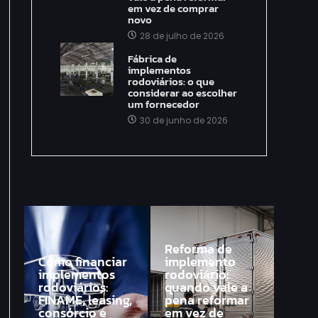
em vez de comprar
novo
28 de julho de 2026
Fábrica de
implementos
rodoviários: o que
considerar ao escolher
um fornecedor
30 de junho de 2026
Reforma de
Como financiar
implemento
implementos
rodoviário:
rodoviários:
quando vale a
FINAME, leasing,
pena reformar
consórcio e
em vez de