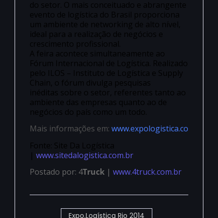
do setor. O mais conceituado e abrangente
evento de logística do Brasil proporciona
um ambiente de networking de alto nível,
ideal para a realização de negócios e
crescimento profissional.
A feira acontece simultaneamente ao
Fórum Internacional de Logística. Realizado
pelo ILOS – Instituto de Logística e Supply
Chain, o fórum divulga pesquisas
inéditas sobre o setor, referentes tanto ao
ambiente das empresas quanto ao de
negócios do país como um todo.
Mais informações em:
www.expologistica.co
Fonte: Site Da Logística
|
www.sitedalogistica.com.br
Postado por: 4
Truck
|
www.4truck.com.br
Expo.Logística Rio 2014