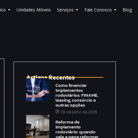
ios
Unidades Móveis
Serviços
Fale Conosco
Blog
Artigos Recentes
Como financiar
implementos
rodoviários: FINAME,
leasing, consórcio e
outras opções
28 de julho de 2026
Reforma de
implemento
rodoviário: quando
vale a pena reformar