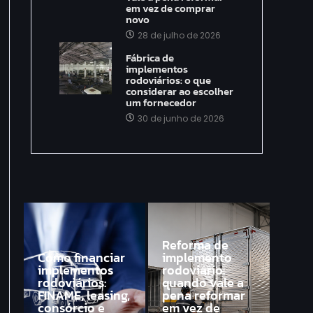
em vez de comprar
novo
28 de julho de 2026
Fábrica de
implementos
rodoviários: o que
considerar ao escolher
um fornecedor
30 de junho de 2026
Reforma de
Como financiar
implemento
implementos
rodoviário:
rodoviários:
quando vale a
FINAME, leasing,
pena reformar
consórcio e
em vez de