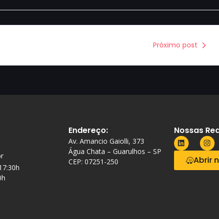
Próximo post
Endereço:
Nossas Red
Av. Amancio Gaiolli, 373
Água Chata – Guarulhos – SP
r
Abrir 
CEP: 07251-250
 17:30h
0h