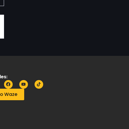
es:
no Waze