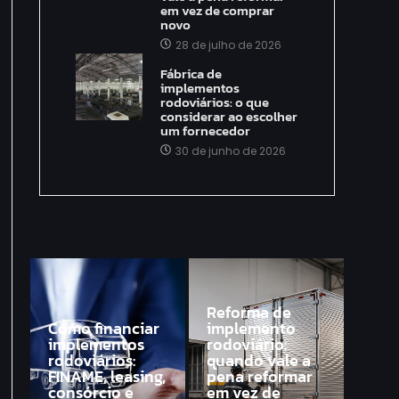
em vez de comprar
novo
28 de julho de 2026
Fábrica de
implementos
rodoviários: o que
considerar ao escolher
um fornecedor
30 de junho de 2026
Reforma de
Como financiar
implemento
implementos
rodoviário:
rodoviários:
quando vale a
FINAME, leasing,
pena reformar
consórcio e
em vez de