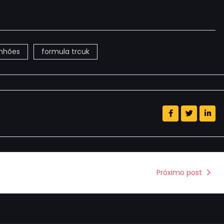
inhões
formula trcuk
Próximo post