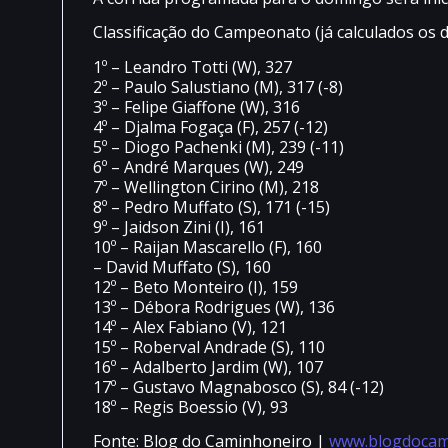
Classificação do Campeonato (já calculados os d
1º – Leandro Totti (W), 327
2º – Paulo Salustiano (M), 317 (-8)
3º – Felipe Giaffone (W), 316
4º – Djalma Fogaça (F), 257 (-12)
5º – Diogo Pachenki (M), 239 (-11)
6º – André Marques (W), 249
7º – Wellington Cirino (M), 218
8º – Pedro Muffato (S), 171 (-15)
9º – Jaidson Zini (I), 161
10º – Raijan Mascarello (F), 160
– David Muffato (S), 160
12º – Beto Monteiro (I), 159
13º – Débora Rodrigues (W), 136
14º – Alex Fabiano (V), 121
15º – Roberval Andrade (S), 110
16º – Adalberto Jardim (W), 107
17º – Gustavo Magnabosco (S), 84 (-12)
18º – Regis Boessio (V), 93
Fonte: Blog do Caminhoneiro |
www.blogdocam