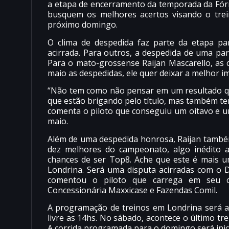
a etapa de encerramento da temporada da Fórmu
busquem os melhores acertos visando o trein
próximo domingo.
O clima de despedida faz parte da etapa pa
acirrada. Para outros, a despedida de uma par
Para o mato-grossense Raijan Mascarello, as 
maio as despedidas, ele quer deixar a melhor im
“Não tem como não pensar em um resultado qu
que estão brigando pelo título, mas também t
comenta o piloto que conseguiu um oitavo e um
maio.
Além de uma despedida honrosa, Raijan també
dez melhores do campeonato, algo inédito 
chances de ser Top8. Ache que este é mais 
Londrina. Será uma disputa acirradas com o D
comentou o piloto que carrega em seu c
Concessionária Maxxicase e Fazendas Comil.
A programação de treinos em Londrina será ab
livre as 14hs. No sábado, acontece o último trei
A corrida programada para o domingo será inic