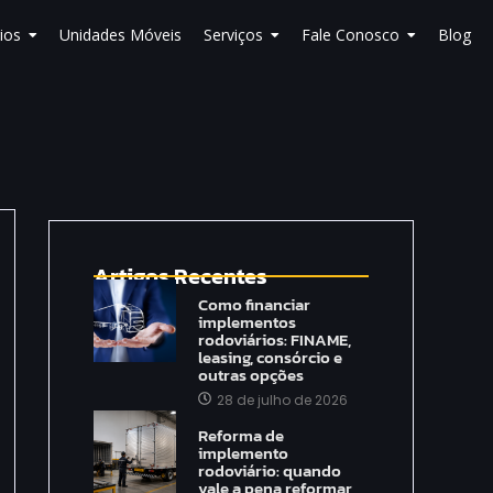
ios
Unidades Móveis
Serviços
Fale Conosco
Blog
Artigos Recentes
Como financiar
implementos
rodoviários: FINAME,
leasing, consórcio e
outras opções
28 de julho de 2026
Reforma de
implemento
rodoviário: quando
vale a pena reformar