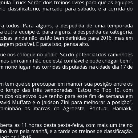
la Truck. Serão dois treinos livres para que as equipes
o classificatório, marcado para sábado, e a corrida do
ra todos. Para alguns, a despedida de uma temporada
a outra equipe e, para alguns, a despedida da categoria.
coisas ainda não estão bem definidas para 2016, mas em
agem possível. E para isso, pensa alto.
e nos coloque no pódio. Sei do potencial dos caminhões
emos um caminhão que está confiável e pode chegar bem”,
 nono lugar nas corridas disputadas na cidade dia 17 de
m tem que se preocupar em manter sua posição entre os
ao longo das três temporadas. “Estou no Top 10, com
um dos objetivos que tenho para este fim de semana em
avid Muffato e o Jaidson Zini para melhorar a posição”,
aminhão as marcas da Agroeste, Pontual, Hamakk,
erta as 11 horas desta sexta-feira, com mais um treino
no livre pela manhã, e a tarde os treinos de classificação.
iada as 13h15.