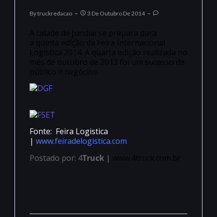
By
Truckredacao
3 De Outubro De 2014
A cidade de Jundiaí se prepara para
a quinta edição da Feira Internacional
Logística 2014. A quarta edição realizada no
mês de outubro de 2013 foi um sucesso de
público e negócios.
Fonte: Feira Logistica
|
www.feiradelogistica.com
Postado por: 4
Truck
|
www.4truck.com.br