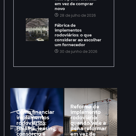
em vez de comprar
novo
28 de julho de 2026
Fábrica de
implementos
rodoviários: o que
considerar ao escolher
um fornecedor
30 de junho de 2026
Reforma de
Como financiar
implemento
implementos
rodoviário:
rodoviários:
quando vale a
FINAME, leasing,
pena reformar
consórcio e
em vez de