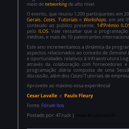
meio de
networking
de alto nível.
O evento, que reuniu 1.200 participantes em 20
Gerais
,
Cases
,
Tutoriais
e
Workshops
,
em até 0
conteúdo ao público presente,
14ºPrêmio ILO
pelo
ILOS
. Vale ressaltar que a programação
inéditas, e mais de 10 palestrantes internacion
Este ano incrementamos a dinâmica da progra
aspectos relacionados ao conceito de
Demand D
e oportunidades relativos à Infraestrutura Log
através da colaboração com fornecedores e
programação diária composta de uma Sess
discussão, além dos
Cases
/Tutoriais de empresa
Aproveite ao máximo essa experiência!
Cesar Lavalle
e
Paulo Fleury
Fonte:
Fórum Ilos
Postado por: 4Truck |
www.4truck.com.br