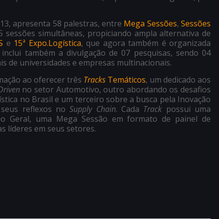
13, apresenta 58 palestras, entre
Mega Sessões
,
Sessões
5 sessões simultâneas, propiciando ampla alternativa de
S
e
15ª Expo.Logística
, que agora também é organizada
 inclui também a divulgação de 07 pesquisas, sendo 04
ais de universidades e empresas multinacionais.
mação ao oferecer três
Tracks
Temáticos
, um dedicado aos
riven
no setor Automotivo, outro abordando os desafios
ística no Brasil e um terceiro sobre a busca pela Inovação
 seus reflexos no
Supply Chain
. Cada
Track
possui uma
ão Geral, uma Mega Sessão em formato de painel de
s líderes em seus setores.