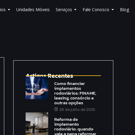
ios
Unidades Móveis
Serviços
Fale Conosco
Blog
Artigos Recentes
Como financiar
implementos
rodoviários: FINAME,
leasing, consórcio e
outras opções
28 de julho de 2026
Reforma de
implemento
rodoviário: quando
vale a pena reformar