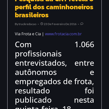
perfil dos caminhoneiros
brasileiros
By
Truckredacao
23 De Fevereiro De 2016
Via Frota e Cia |
www.frotacia.com.br
Com 1.066
profissionais
entrevistados, entre
autônomos e
empregados de frota,
resultado foi
publicado nesta
quinta-feira, 18