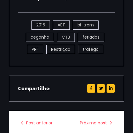
2016
AET
bi-trem
cegonha
CTB
feriados
PRF
Restrição
trafego
Compartilhe:
Post anterior
Próximo post