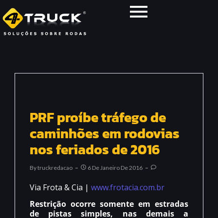
PRF proíbe tráfego de
caminhões em rodovias
nos feriados de 2016
By
Truckredacao
6 De Janeiro De 2016
Via Frota & Cia |
www.frotacia.com.br
Restrição ocorre somente em estradas
de pistas simples, nas demais a