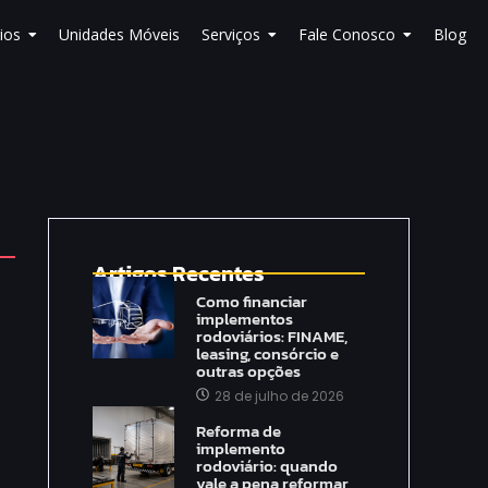
ios
Unidades Móveis
Serviços
Fale Conosco
Blog
Artigos Recentes
Como financiar
implementos
rodoviários: FINAME,
leasing, consórcio e
outras opções
28 de julho de 2026
Reforma de
implemento
rodoviário: quando
vale a pena reformar