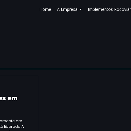
Home
A Empresa
Implementos Rodoviár
es em
e somente em
tá liberada A