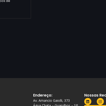
ipos de
Endereço:
Nossas Red
Av. Amancio Gaiolli, 373
Água Chata – Guarulhos – SP